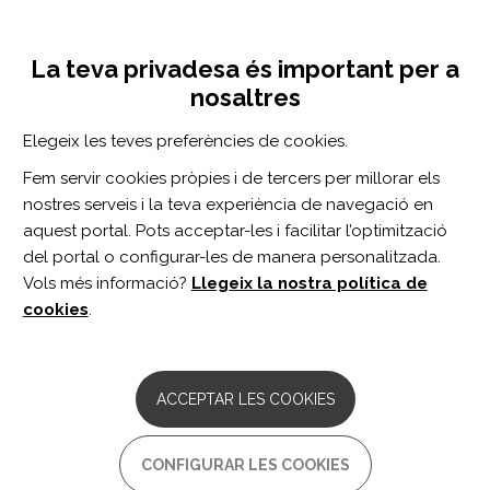
Vés
Inicia sessió
Registra't
al
UNA INICIATIVA DE:
Toggle
contingut
La teva privadesa és important per a
navigation
nosaltres
Inici
Centro de documentación
NeuroRehabilitation vol. 46 n. 3
Elegeix les teves preferències de cookies.
CERCADOR
Fem servir cookies pròpies i de tercers per millorar els
nostres serveis i la teva experiència de navegació en
BUSCAR
aquest portal. Pots acceptar-les i facilitar l’optimització
del portal o configurar-les de manera personalitzada.
Vols més informació?
Llegeix la nostra política de
Accés professionals
cookies
.
Accés general
ACCEPTAR LES COOKIES
NeuroRehabilitation
CONFIGURAR LES COOKIES