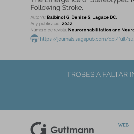
Following Stroke.
Autor/s:
Balbinot G, Denize S, Lagace DC.
Any publicació:
2022
Número de revista:
Neurorehabilitation and Neural 
https://journals.sagepub.com/doi/full/1
TROBES A FALTAR 
WEB