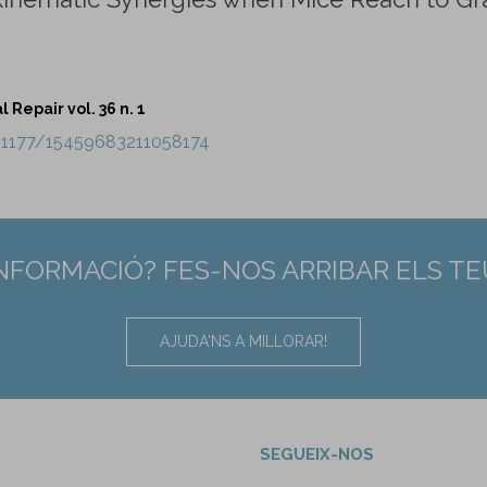
Repair vol. 36 n. 1
0.1177/15459683211058174
INFORMACIÓ? FES-NOS ARRIBAR ELS T
AJUDA'NS A MILLORAR!
SEGUEIX-NOS