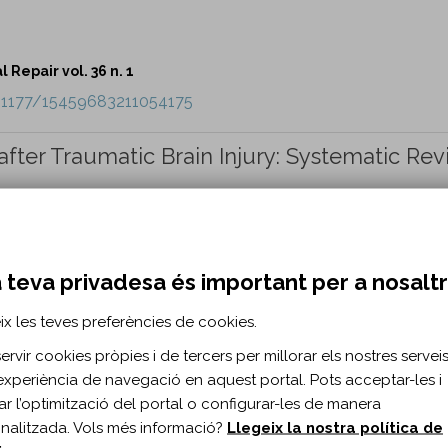
Repair vol. 36 n. 1
0.1177/15459683211054175
ter Traumatic Brain Injury: Systematic Rev
Verduzco-Gutierrez M.
 teva privadesa és important per a nosalt
Repair vol. 36 n. 1
10.1177/15459683211056662
ix les teves preferències de cookies.
rvir cookies pròpies i de tercers per millorar els nostres serveis 
Motor Improvement After Acute Subcortical
experiència de navegació en aquest portal. Pots acceptar-les i
Brain Volumes.
itar l’optimització del portal o configurar-les de manera
Xing S, Xie C, Zeng J, Tang X.
nalitzada. Vols més informació?
Llegeix la nostra política de