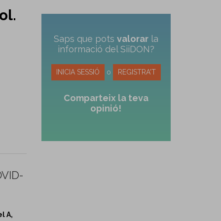
ol.
Saps que pots
valorar
la
informació del SiiDON?
INICIA SESSIÓ
o
REGISTRA'T
Comparteix la teva
opinió!
OVID-
l A,