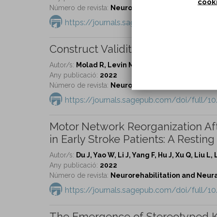
cook
Número de revista:
Neurorehabilitation and Neural 
https://journals.sagepub.com/doi/full/
Construct Validity of the Upper-L
Autor/s:
Molad R, Levin MF.
Any publicació:
2022
Número de revista:
Neurorehabilitation and Neural 
https://journals.sagepub.com/doi/full/
Motor Network Reorganization Aft
in Early Stroke Patients: A Resting
Autor/s:
Du J, Yao W, Li J, Yang F, Hu J, Xu Q, Liu L
Any publicació:
2022
Número de revista:
Neurorehabilitation and Neural 
https://journals.sagepub.com/doi/full/
The Emergence of Stereotyped K