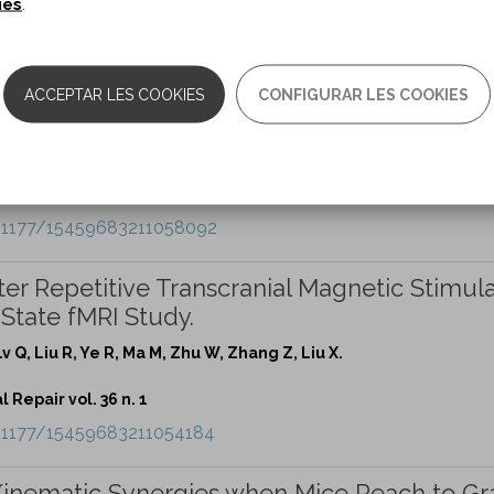
ies
.
Repair vol. 36 n. 1
10.1177/15459683211054178
ACCEPTAR LES COOKIES
CONFIGURAR LES COOKIES
imb Interlimb Coordination Test in Stroke.
Repair vol. 36 n. 1
10.1177/15459683211058092
er Repetitive Transcranial Magnetic Stimula
 State fMRI Study.
, Lv Q, Liu R, Ye R, Ma M, Zhu W, Zhang Z, Liu X.
Repair vol. 36 n. 1
10.1177/15459683211054184
inematic Synergies when Mice Reach to Gr