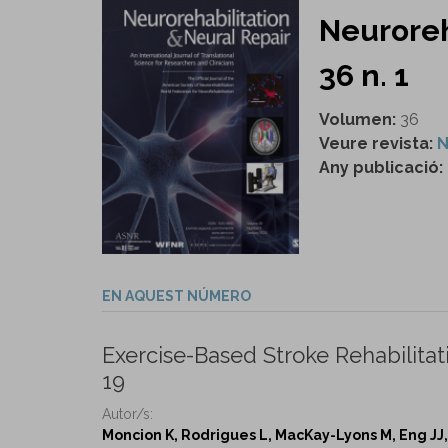
Neuroreh
36 n. 1
Volumen:
36
Veure revista:
N
Any publicació:
EN AQUEST NÚMERO
Exercise-Based Stroke Rehabilitat
19
Autor/s:
Moncion K, Rodrigues L, MacKay-Lyons M, Eng JJ, 