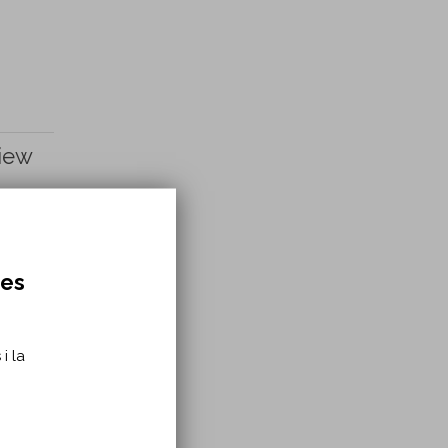
iew
res
i la