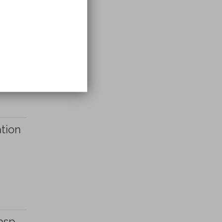
tion
asp