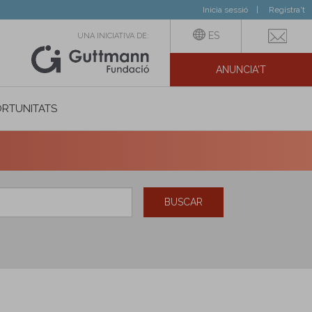
Inicia sessió
Registra't
ES
UNA INICIATIVA DE:
ANUNCIA'T
IAL
RTUNITATS
BUSCAR