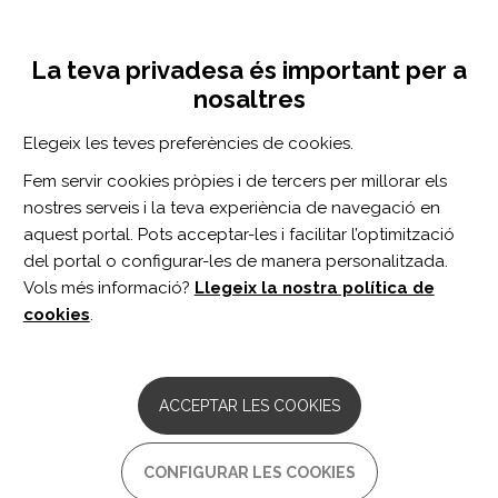
Vés
Inicia sessió
Registra't
al
UNA INICIATIVA DE:
Toggle
contingut
La teva privadesa és important per a
navigation
nosaltres
Inici
Centro de documentación
Neurorehabilitation and Neural Repair vol. 35 n. 6
Elegeix les teves preferències de cookies.
CERCADOR
Fem servir cookies pròpies i de tercers per millorar els
nostres serveis i la teva experiència de navegació en
BUSCAR
aquest portal. Pots acceptar-les i facilitar l’optimització
del portal o configurar-les de manera personalitzada.
Vols més informació?
Llegeix la nostra política de
Accés professionals
cookies
.
Accés general
ACCEPTAR LES COOKIES
Neurorehabilitation
CONFIGURAR LES COOKIES