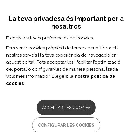
Vés
Inicia sessió
Registra't
al
UNA INICIATIVA DE:
Toggle
contingut
La teva privadesa és important per a
navigation
nosaltres
Inici
Centro de documentación
Neurorehabilitation and Neural Repair vol. 33 n. 12
Elegeix les teves preferències de cookies.
CERCADOR
Fem servir cookies pròpies i de tercers per millorar els
nostres serveis i la teva experiència de navegació en
BUSCAR
aquest portal. Pots acceptar-les i facilitar l’optimització
del portal o configurar-les de manera personalitzada.
Vols més informació?
Llegeix la nostra política de
Accés professionals
cookies
.
Accés general
ACCEPTAR LES COOKIES
Neurorehabilitation
CONFIGURAR LES COOKIES