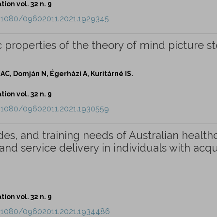
ion vol. 32 n. 9
0.1080/09602011.2021.1929345
properties of the theory of mind picture st
 AC, Domján N, Égerházi A, Kuritárné IS.
ion vol. 32 n. 9
0.1080/09602011.2021.1930559
des, and training needs of Australian health
 and service delivery in individuals with acq
ion vol. 32 n. 9
0.1080/09602011.2021.1934486