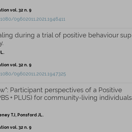
ion vol. 32 n. 9
0.1080/09602011.2021.1946411
ling during a trial of positive behaviour su
y.
JL.
ion vol. 32 n. 9
0.1080/09602011.2021.1947325
w": Participant perspectives of a Positive
BS + PLUS) for community-living individuals
eeney TJ, Ponsford JL.
ion vol. 32 n. 9