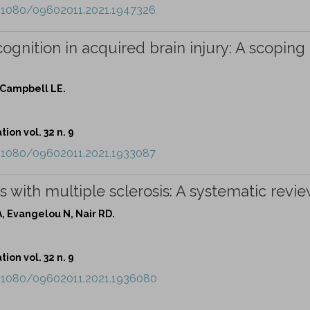
0.1080/09602011.2021.1947326
gnition in acquired brain injury: A scoping
, Campbell LE.
ion vol. 32 n. 9
0.1080/09602011.2021.1933087
 with multiple sclerosis: A systematic revie
, Evangelou N, Nair RD.
ion vol. 32 n. 9
0.1080/09602011.2021.1936080