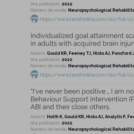
Any publicació:
2022
Número de revista:
Neuropsychological Rehabilitat
https://www.tandfonline.com/doi/full/1
Individualized goal attainment sca
in adults with acquired brain injur
Autor/s:
Gould KR, Feeney TJ, Hicks AJ, Ponsford 
Any publicació:
2022
Número de revista:
Neuropsychological Rehabilitat
https://www.tandfonline.com/doi/full/1
"I've never been positive … I am no
Behaviour Support intervention (P
ABI and their close others.
Autor/s:
Holth K, Gould KR, Hicks AJ, Analytis P, F
Any publicació:
2022
Número de revista:
Neuropsychological Rehabilitat