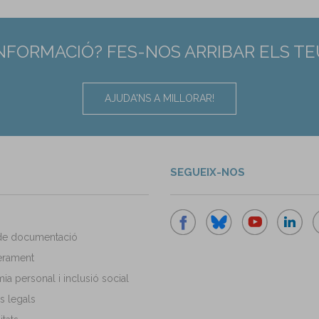
INFORMACIÓ? FES-NOS ARRIBAR ELS T
AJUDA'NS A MILLORAR!
SEGUEIX-NOS
de documentació
rament
a personal i inclusió social
s legals