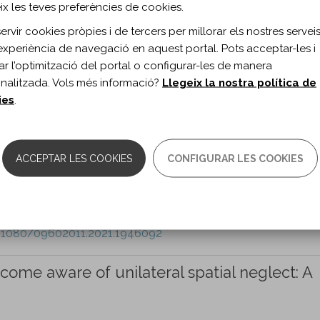
ix les teves preferències de cookies.
am K, Anderson S, Lorca-Puls DL, Gajardo-Vidal A, Leff AP, Ho
rvir cookies pròpies i de tercers per millorar els nostres serveis 
experiència de navegació en aquest portal. Pots acceptar-les i
ion vol. 32 n. 9
itar l’optimització del portal o configurar-les de manera
0.1080/09602011.2021.1944883
nalitzada. Vols més informació?
Llegeix la nostra política de
ies
.
a Neurobehavioural Outcome Scale (SASNOS)
ors of neurobehavioural disability amongst
ury in the community.
ACCEPTAR LES COOKIES
CONFIGURAR LES COOKIES
ion vol. 32 n. 9
0.1080/09602011.2021.1946092
ome aware of unilateral spatial neglect: A