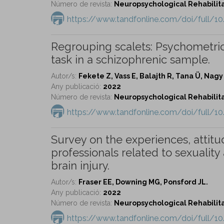
Número de revista:
Neuropsychological Rehabilitat
https://www.tandfonline.com/doi/full/1
Regrouping scalets: Psychometric 
task in a schizophrenic sample.
Autor/s:
Fekete Z, Vass E, Balajth R, Tana Ü, Nagy
Any publicació:
2022
Número de revista:
Neuropsychological Rehabilitat
https://www.tandfonline.com/doi/full/1
Survey on the experiences, attitu
professionals related to sexuality
brain injury.
Autor/s:
Fraser EE, Downing MG, Ponsford JL.
Any publicació:
2022
Número de revista:
Neuropsychological Rehabilitat
https://www.tandfonline.com/doi/full/1