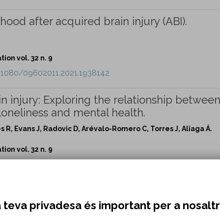
hood after acquired brain injury (ABI).
ion vol. 32 n. 9
0.1080/09602011.2021.1938142
ain injury: Exploring the relationship betwee
 loneliness and mental health.
s R, Evans J, Radovic D, Arévalo-Romero C, Torres J, Aliaga Á.
ion vol. 32 n. 9
0.1080/09602011.2021.1939062
in stroke survivors who received early clin
at's driving recovery?
 teva privadesa és important per a nosalt