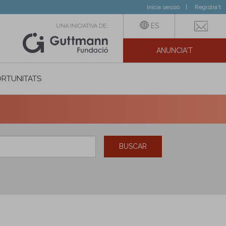
Inicia sessió
Registra't
ES
UNA INICIATIVA DE:
ANUNCIA'T
IAL
RTUNITATS
BUSCAR