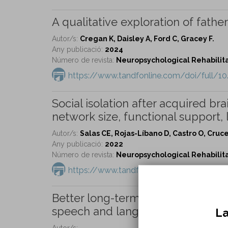
A qualitative exploration of father
Autor/s:
Cregan K, Daisley A, Ford C, Gracey F.
Any publicació:
2024
Número de revista:
Neuropsychological Rehabilitat
https://www.tandfonline.com/doi/full/1
Social isolation after acquired br
network size, functional support,
Autor/s:
Salas CE, Rojas-Líbano D, Castro O, Cruce
Any publicació:
2022
Número de revista:
Neuropsychological Rehabilitat
https://www.tandfonline.com/doi/full/1
Better long-term speech outcomes 
speech and language therapy: Wh
La
Autor/s: