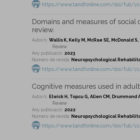
https://www.tandfonline.com/doi/full/1
Domains and measures of social co
review.
Autor/s:
Wallis K, Kelly M, McRae SE, McDonald S
Review
Any publicació:
2023
Número de revista:
Neuropsychological Rehabilitat
https://www.tandfonline.com/doi/full/1
Cognitive measures used in adults
Autor/s:
Elwick H, Topcu G, Allen CM, Drummond A
Review
Any publicació:
2022
Número de revista:
Neuropsychological Rehabilitat
https://www.tandfonline.com/doi/full/1