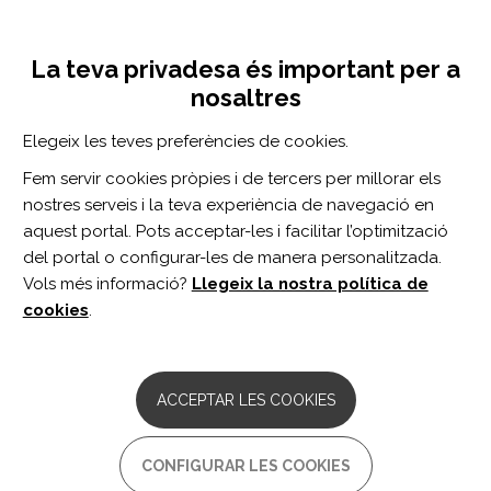
Vés
Inicia sessió
Registra't
al
UNA INICIATIVA DE:
Toggle
contingut
La teva privadesa és important per a
navigation
nosaltres
Inici
Centro de documentación
Neuropsychological Rehabilitation vol. 30 n. 1
Elegeix les teves preferències de cookies.
CERCADOR
Fem servir cookies pròpies i de tercers per millorar els
nostres serveis i la teva experiència de navegació en
BUSCAR
aquest portal. Pots acceptar-les i facilitar l’optimització
del portal o configurar-les de manera personalitzada.
Vols més informació?
Llegeix la nostra política de
Accés professionals
cookies
.
Accés general
ACCEPTAR LES COOKIES
Neuropsychological
CONFIGURAR LES COOKIES