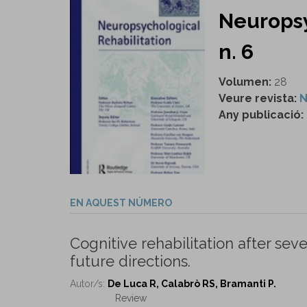
Neuropsy
n. 6
Volumen:
28
Veure revista:
N
Any publicació:
EN AQUEST NÚMERO
Cognitive rehabilitation after sev
future directions.
Autor/s:
De Luca R, Calabrò RS, Bramanti P.
Review