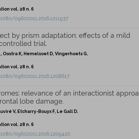
ion vol. 28 n. 6
0.1080/09602011.2016.1211937
lect by prism adaptation: effects of a mild
ntrolled trial.
, Oostra K, Hemelsoet D, Vingerhoets G.
ion vol. 28 n. 6
0.1080/09602011.2016.1208617
omes: relevance of an interactionist approa
efrontal lobe damage.
uviré V, Etcharry-Bouyx F, Le Gall D.
ion vol. 28 n. 6
0.1080/09602011.2016.1209420