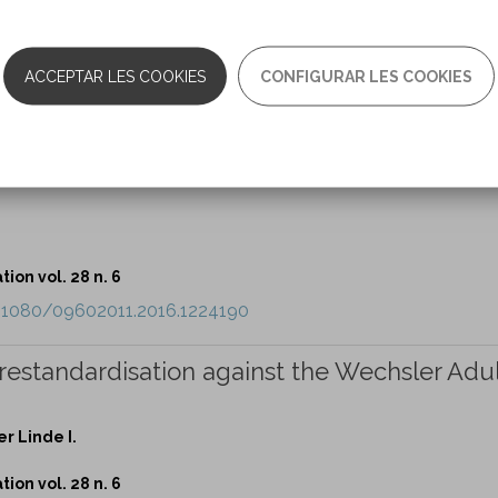
 Jones RSP, Clare L.
ion vol. 28 n. 6
ACCEPTAR LES COOKIES
CONFIGURAR LES COOKIES
0.1080/09602011.2016.1216000
consumption on outcomes after traumatic br
ion vol. 28 n. 6
0.1080/09602011.2016.1224190
restandardisation against the Wechsler Adu
er Linde I.
ion vol. 28 n. 6