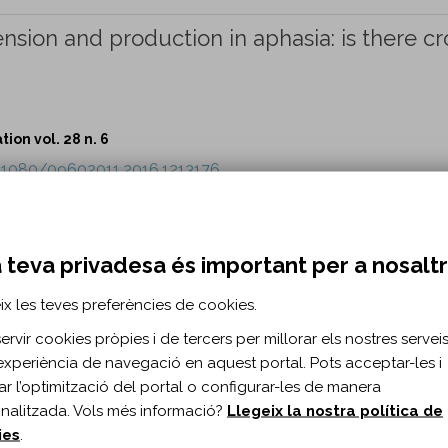
ion and production in aphasia: is there cr
ion vol. 28 n. 6
0.1080/09602011.2016.1213176
diagnosis in disorders of consciousness: a
Tool to Assess Responsiveness (STAR).
 teva privadesa és important per a nosalt
an D.
ix les teves preferències de cookies.
ion vol. 28 n. 6
rvir cookies pròpies i de tercers per millorar els nostres serveis 
0.1080/09602011.2016.1214604
experiència de navegació en aquest portal. Pots acceptar-les i
itar l’optimització del portal o configurar-les de manera
g for people with amnestic mild cognitive
nalitzada. Vols més informació?
Llegeix la nostra política de
ies
.