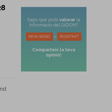
28
Saps que pots
valorar
la
informació del SiiDON?
INICIA SESSIÓ
o
REGISTRA'T
Comparteix la teva
opinió!
and