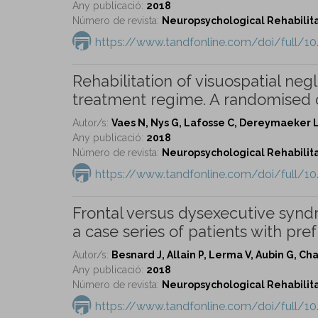
Any publicació:
2018
Número de revista:
Neuropsychological Rehabilitat
https://www.tandfonline.com/doi/full/1
Rehabilitation of visuospatial neg
treatment regime. A randomised co
Autor/s:
Vaes N, Nys G, Lafosse C, Dereymaeker L
Any publicació:
2018
Número de revista:
Neuropsychological Rehabilitat
https://www.tandfonline.com/doi/full/1
Frontal versus dysexecutive syndr
a case series of patients with pr
Autor/s:
Besnard J, Allain P, Lerma V, Aubin G, Cha
Any publicació:
2018
Número de revista:
Neuropsychological Rehabilitat
https://www.tandfonline.com/doi/full/1