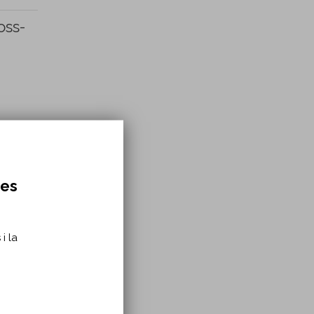
oss-
res
i la