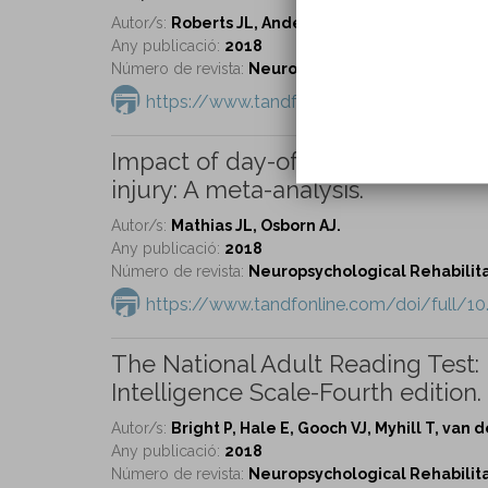
Autor/s:
Roberts JL, Anderson ND, Guild E, Cyr AA,
Any publicació:
2018
Número de revista:
Neuropsychological Rehabilitat
https://www.tandfonline.com/doi/full/1
Impact of day-of-injury alcohol 
injury: A meta-analysis.
Autor/s:
Mathias JL, Osborn AJ.
Any publicació:
2018
Número de revista:
Neuropsychological Rehabilitat
https://www.tandfonline.com/doi/full/1
The National Adult Reading Test: 
Intelligence Scale-Fourth edition.
Autor/s:
Bright P, Hale E, Gooch VJ, Myhill T, van d
Any publicació:
2018
Número de revista:
Neuropsychological Rehabilitat