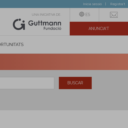
Inicia sessió
Registra't
ES
UNA INICIATIVA DE:
ANUNCIA'T
IAL
RTUNITATS
BUSCAR