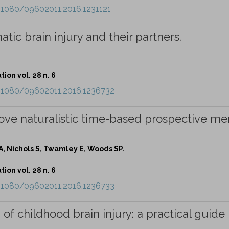
.1080/09602011.2016.1231121
atic brain injury and their partners.
ion vol. 28 n. 6
0.1080/09602011.2016.1236732
ove naturalistic time-based prospective m
 A, Nichols S, Twamley E, Woods SP.
ion vol. 28 n. 6
0.1080/09602011.2016.1236733
of childhood brain injury: a practical guide