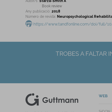
Autor/s:
Starza-Smith A
Book review
Any publicació:
2018
Número de revista:
Neuropsychological Rehabilitat
https://www.tandfonline.com/doi/full/1
TROBES A FALTAR 
WEB
kedIn
ann Instagram
SiiDON