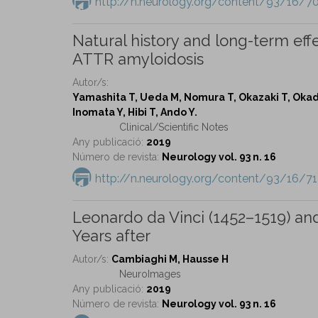
http://n.neurology.org/content/93/16/70
Natural history and long-term eff
ATTR amyloidosis
Autor/s:
Yamashita T, Ueda M, Nomura T, Okazaki T, Okada
Inomata Y, Hibi T, Ando Y.
Clinical/Scientific Notes
Any publicació:
2019
Número de revista:
Neurology vol. 93 n. 16
http://n.neurology.org/content/93/16/71
Leonardo da Vinci (1452–1519) and
Years after
Autor/s:
Cambiaghi M, Hausse H
NeuroImages
Any publicació:
2019
Número de revista:
Neurology vol. 93 n. 16