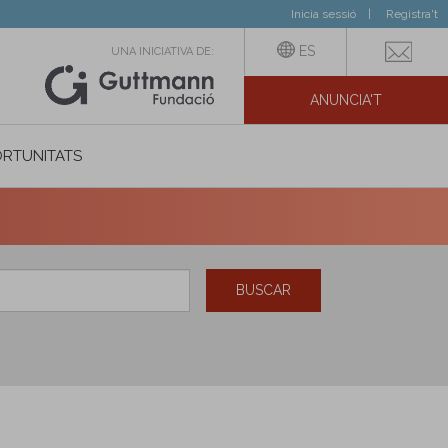
Inicia sessió
Registra't
ES
UNA INICIATIVA DE:
ANUNCIA'T
IAL
RTUNITATS
BUSCAR