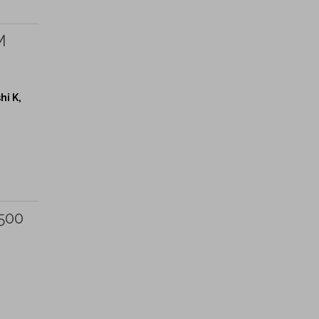
M
hi K,
 500