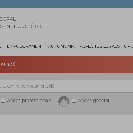
TEGRAL
RIGEN NEUROLÒGIC
Ó
EMPODERAMENT
AUTONOMIA PERSONAL I INCLUSIÓ SOC
ASPECTES LEGALS
OPO
93 n. 16
Accés professionals
Accés general