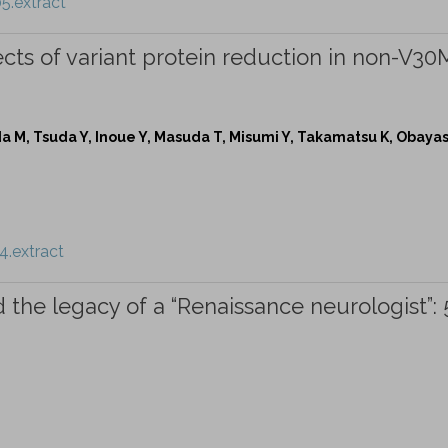
5.extract
ects of variant protein reduction in non-V30
 M, Tsuda Y, Inoue Y, Masuda T, Misumi Y, Takamatsu K, Obayas
4.extract
 the legacy of a “Renaissance neurologist”: