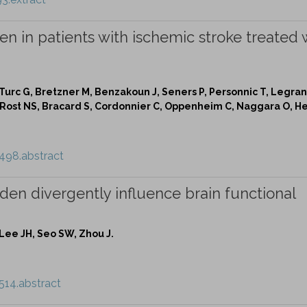
n in patients with ischemic stroke treated 
Turc G, Bretzner M, Benzakoun J, Seners P, Personnic T, Legran
Rost NS, Bracard S, Cordonnier C, Oppenheim C, Naggara O, H
498.abstract
en divergently influence brain functional
 Lee JH, Seo SW, Zhou J.
514.abstract