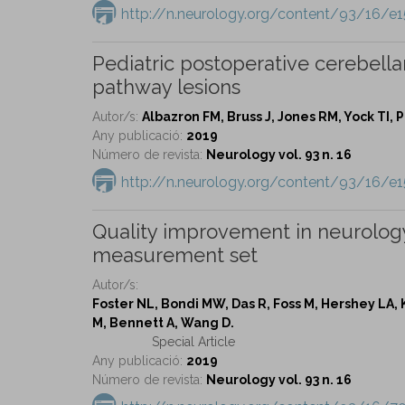
http://n.neurology.org/content/93/16/e1
Pediatric postoperative cerebella
pathway lesions
Autor/s:
Albazron FM, Bruss J, Jones RM, Yock TI,
Any publicació:
2019
Número de revista:
Neurology vol. 93 n. 16
http://n.neurology.org/content/93/16/e1
Quality improvement in neurology
measurement set
Autor/s:
Foster NL, Bondi MW, Das R, Foss M, Hershey LA, 
M, Bennett A, Wang D.
Special Article
Any publicació:
2019
Número de revista:
Neurology vol. 93 n. 16