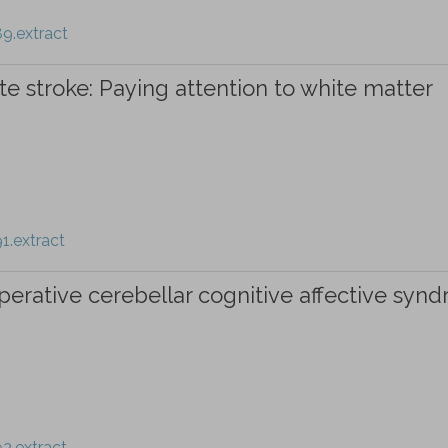
9.extract
 stroke: Paying attention to white matter
1.extract
erative cerebellar cognitive affective syn
3.extract