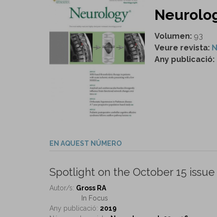
Neurology
Volumen:
93
Veure revista:
N
Any publicació:
EN AQUEST NÚMERO
Spotlight on the October 15 issue
Autor/s:
Gross RA
In Focus
Any publicació:
2019