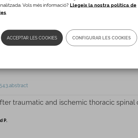
nalitzada. Vols més informació?
Llegeix la nostra política de
Bönnemann CG, Foley AR. ...
ies
.
535.abstract
ACCEPTAR LES COOKIES
CONFIGURAR LES COOKIES
isease severity index for ataxia of Charlevo
té I, Mathieu J.
543.abstract
fter traumatic and ischemic thoracic spinal
d P.