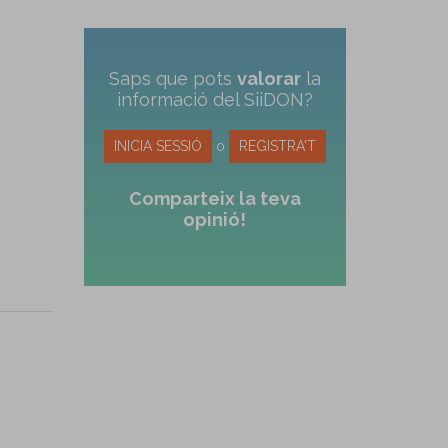
Saps que pots
valorar
la
informació del SiiDON?
INICIA SESSIÓ
o
REGISTRA'T
Comparteix la teva
opinió!