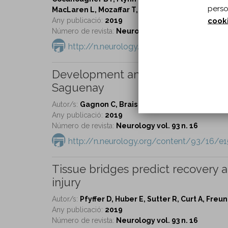
perso
MacLaren L, Mozaffar T, Arai AE, Donkervoort S, 
cook
Any publicació:
2019
Número de revista:
Neurology vol. 93 n. 16
http://n.neurology.org/content/93/16/e1
Development and validation of a d
Saguenay
Autor/s:
Gagnon C, Brais B, Lessard I, Lavoie C, Cô
Any publicació:
2019
Número de revista:
Neurology vol. 93 n. 16
http://n.neurology.org/content/93/16/e1
Tissue bridges predict recovery a
injury
Autor/s:
Pfyffer D, Huber E, Sutter R, Curt A, Freun
Any publicació:
2019
Número de revista:
Neurology vol. 93 n. 16