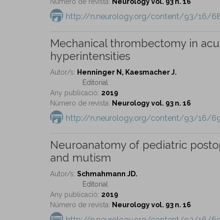
Número de revista:
Neurology vol. 93 n. 16
http://n.neurology.org/content/93/16/68
Mechanical thrombectomy in acute
hyperintensities
Autor/s:
Henninger N, Kaesmacher J.
Editorial
Any publicació:
2019
Número de revista:
Neurology vol. 93 n. 16
http://n.neurology.org/content/93/16/69
Neuroanatomy of pediatric postop
and mutism
Autor/s:
Schmahmann JD.
Editorial
Any publicació:
2019
Número de revista:
Neurology vol. 93 n. 16
http://n.neurology.org/content/93/16/69