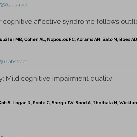
550.abstract
r cognitive affective syndrome follows outf
 Pulsifer MB, Cohen AL, Nopoulos PC, Abrams AN, Sato M, Boes AD
561.abstract
: Mild cognitive impairment quality
Koh S, Logan R, Poole C, Shega JW, Sood A, Thothala N, Wicklun