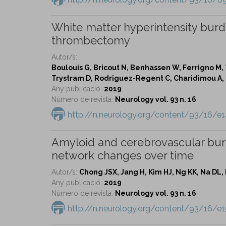
White matter hyperintensity burde
thrombectomy
Autor/s:
Boulouis G, Bricout N, Benhassen W, Ferrigno M, 
Trystram D, Rodriguez-Regent C, Charidimou A, 
Any publicació:
2019
Número de revista:
Neurology vol. 93 n. 16
http://n.neurology.org/content/93/16/e1
Amyloid and cerebrovascular burd
network changes over time
Autor/s:
Chong JSX, Jang H, Kim HJ, Ng KK, Na DL,
Any publicació:
2019
Número de revista:
Neurology vol. 93 n. 16
http://n.neurology.org/content/93/16/e1