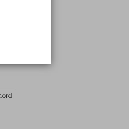
ix-
 cord