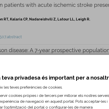
n patients with acute ischemic stroke prese
n RT, Kalaria CP, Nadareishvili Z, Latour LL, Leigh R.
507.abstract
son disease: A 7-year prospective populatio
B, Alves G.
 teva privadesa és important per a nosalt
526.abstract
ix les teves preferències de cookies.
iers: Classification based on deep phenot
rvir cookies pròpies i de tercers per millorar els nostres serveis 
experiència de navegació en aquest portal. Pots acceptar-les i
itar l’optimització del portal o configurar-les de manera
, Vasavada R, Wittenbach JD, de Chastonay S, Chhibber S, Innes