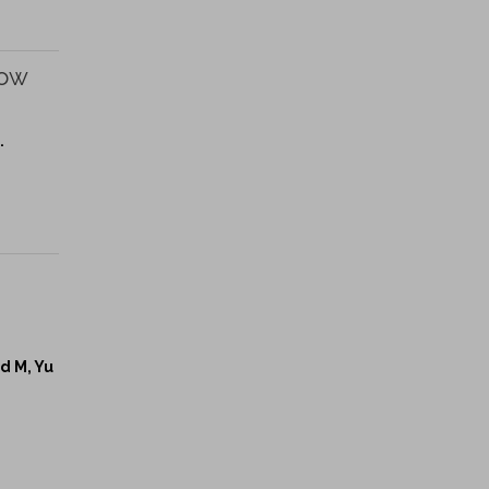
low
.
d M, Yu