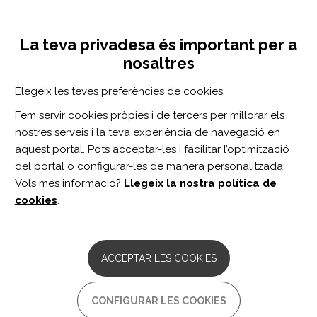
Vés
Inicia sessió
Registra't
al
UNA INICIATIVA DE:
Toggle
contingut
La teva privadesa és important per a
navigation
nosaltres
Inici
Centro de documentación
Neurology vol. 103 n. 3
Elegeix les teves preferències de cookies.
CERCADOR
Fem servir cookies pròpies i de tercers per millorar els
nostres serveis i la teva experiència de navegació en
BUSCAR
aquest portal. Pots acceptar-les i facilitar l’optimització
del portal o configurar-les de manera personalitzada.
Vols més informació?
Llegeix la nostra política de
Accés professionals
cookies
.
Accés general
ACCEPTAR LES COOKIES
Neurology vol. 103 n.
CONFIGURAR LES COOKIES