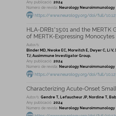
Any publicació:
2024
Número de revista:
Neurology Neuroimmunology & 
https://www.neurology.org/doi/full/10
HLA-DRB1*15:01 and the MERTK Gen
of MERTK-Expressing Monocytes i
Autor/s:
Binder MD, Nwoke EC, Morwitch E, Dwyer C, Li V, X
TJ; Ausimmune Investigator Group.
Any publicació:
2024
Número de revista:
Neurology Neuroimmunology & 
https://www.neurology.org/doi/full/10
Characterizing Acute-Onset Small
Autor/s:
Gendre T, Lefaucheur JP, Nordine T, Bab
Any publicació:
2024
Número de revista:
Neurology Neuroimmunology & 
https://www.neurology.org/doi/full/10