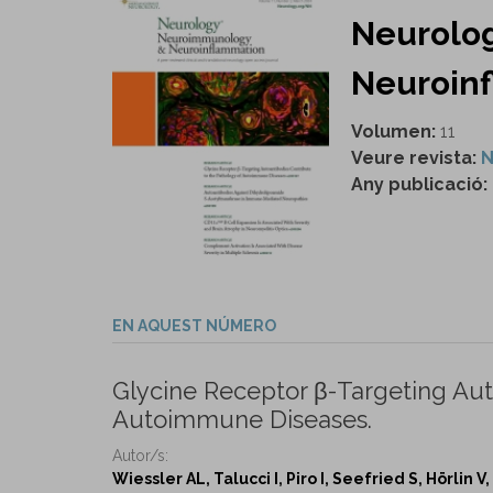
Neurolo
Neuroinf
Volumen:
11
Veure revista:
N
Any publicació:
EN AQUEST NÚMERO
Glycine Receptor β-Targeting Aut
Autoimmune Diseases.
Autor/s:
Wiessler AL, Talucci I, Piro I, Seefried S, Hörli