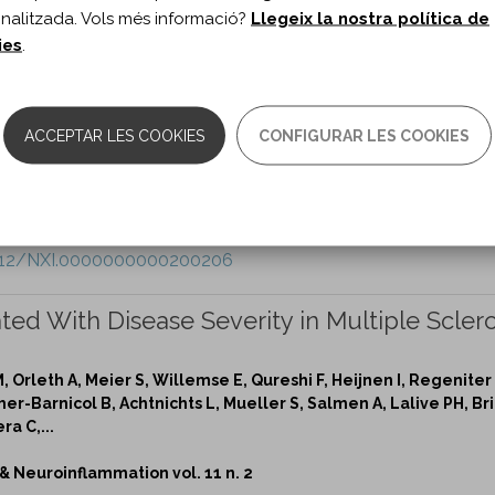
nalitzada. Vols més informació?
Llegeix la nostra política de
Neuroinflammation vol. 11 n. 2
ies
.
.1212/NXI.0000000000200205
ociated With Severity and Brain Atrophy in
ACCEPTAR LES COOKIES
CONFIGURAR LES COOKIES
 Y, Okamoto T, Sato N, Yokota T, Yamamura T.
Neuroinflammation vol. 11 n. 2
.1212/NXI.0000000000200206
ed With Disease Severity in Multiple Sclero
 Orleth A, Meier S, Willemse E, Qureshi F, Heijnen I, Regeniter 
er-Barnicol B, Achtnichts L, Mueller S, Salmen A, Lalive PH, Bri
ra C,...
Neuroinflammation vol. 11 n. 2