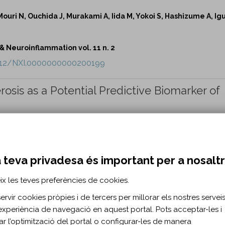
Mouri N, Ouchida J, Murakami A, Iida M, Yokoi S, Hashizume A, Igu
Neuroinflammation vol. 11 n. 2
.1212/NXI.0000000000200199
rosis as a Potential Predictive Biomarker of
h AD 3rd, Pachner AR, Gilli F.
Neuroinflammation vol. 11 n. 2
.1212/NXI.0000000000200200
 teva privadesa és important per a nosalt
ix les teves preferències de cookies.
r Choroid Plexus Explain Cognition and Fati
rvir cookies pròpies i de tercers per millorar els nostres serveis 
experiència de navegació en aquest portal. Pots acceptar-les i
 Margoni M, Yudin Y, Tedone N, Biondi D, Rubin M, Rocca MA, Filip
itar l’optimització del portal o configurar-les de manera