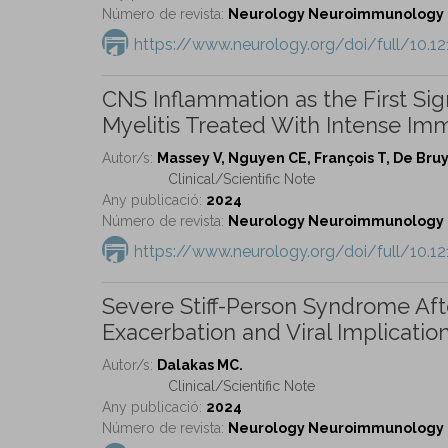
Número de revista:
Neurology Neuroimmunology & 
https://www.neurology.org/doi/full/10
CNS Inflammation as the First Si
Myelitis Treated With Intense I
Autor/s:
Massey V, Nguyen CE, François T, De Bru
Clinical/Scientific Note
Any publicació:
2024
Número de revista:
Neurology Neuroimmunology & 
https://www.neurology.org/doi/full/10.
Severe Stiff-Person Syndrome Af
Exacerbation and Viral Implication
Autor/s:
Dalakas MC.
Clinical/Scientific Note
Any publicació:
2024
Número de revista:
Neurology Neuroimmunology & 