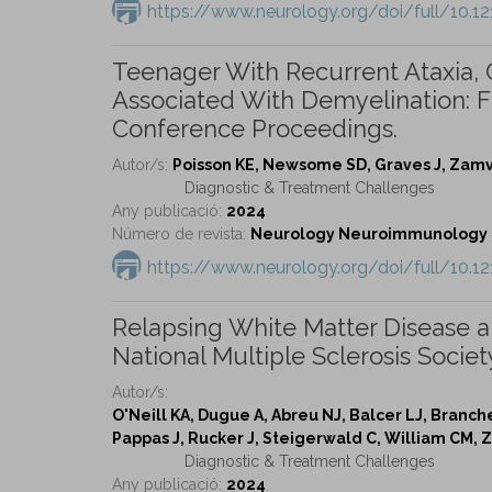
https://www.neurology.org/doi/full/10
Teenager With Recurrent Ataxia,
Associated With Demyelination: F
Conference Proceedings.
Autor/s:
Poisson KE, Newsome SD, Graves J, Zamvi
Diagnostic & Treatment Challenges
Any publicació:
2024
Número de revista:
Neurology Neuroimmunology & 
https://www.neurology.org/doi/full/10
Relapsing White Matter Disease a
National Multiple Sclerosis Soci
Autor/s:
O'Neill KA, Dugue A, Abreu NJ, Balcer LJ, Branche
Pappas J, Rucker J, Steigerwald C, William CM, 
Diagnostic & Treatment Challenges
Any publicació:
2024