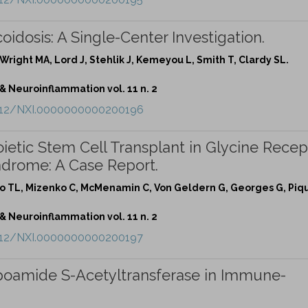
idosis: A Single-Center Investigation.
Wright MA, Lord J, Stehlik J, Kemeyou L, Smith T, Clardy SL.
Neuroinflammation vol. 11 n. 2
.1212/NXI.0000000000200196
etic Stem Cell Transplant in Glycine Recep
ndrome: A Case Report.
rko TL, Mizenko C, McMenamin C, Von Geldern G, Georges G, Piq
Neuroinflammation vol. 11 n. 2
.1212/NXI.0000000000200197
ipoamide S-Acetyltransferase in Immune-