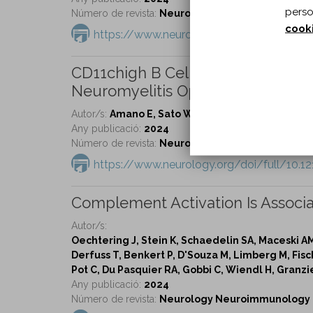
perso
Número de revista:
Neurology Neuroimmunology & 
cook
https://www.neurology.org/doi/full/10
CD11chigh B Cell Expansion Is Ass
Neuromyelitis Optica.
Autor/s:
Amano E, Sato W, Kimura Y, Kimura A, Lin
Any publicació:
2024
Número de revista:
Neurology Neuroimmunology & 
https://www.neurology.org/doi/full/10
Complement Activation Is Associat
Autor/s:
Oechtering J, Stein K, Schaedelin SA, Maceski AM,
Derfuss T, Benkert P, D'Souza M, Limberg M, Fisch
Pot C, Du Pasquier RA, Gobbi C, Wiendl H, Granzie
Any publicació:
2024
Número de revista:
Neurology Neuroimmunology & 