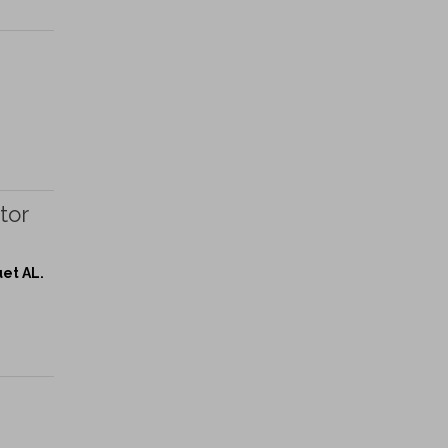
tor
uet AL.