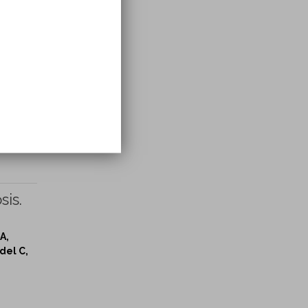
sis.
A,
del C,