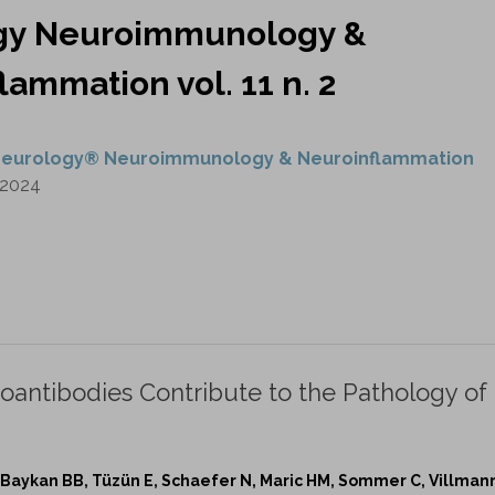
gy Neuroimmunology &
lammation vol. 11 n. 2
eurology® Neuroimmunology & Neuroinflammation
2024
oantibodies Contribute to the Pathology of
n V, Baykan BB, Tüzün E, Schaefer N, Maric HM, Sommer C, Villman