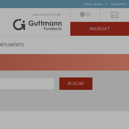
Inicia sessió
Registra't
ES
UNA INICIATIVA DE:
ANUNCIA'T
IAL
RTUNITATS
BUSCAR