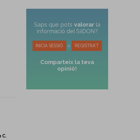
Saps que pots
valorar
la
informació del SiiDON?
INICIA SESSIÓ
o
REGISTRA'T
Comparteix la teva
opinió!
n C.