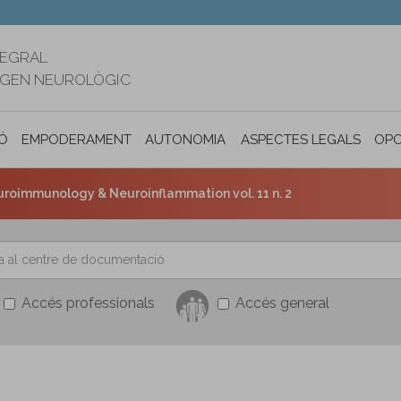
TEGRAL
RIGEN NEUROLÒGIC
Ó
EMPODERAMENT
AUTONOMIA PERSONAL I INCLUSIÓ SOC
ASPECTES LEGALS
OPO
roimmunology & Neuroinflammation vol. 11 n. 2
Accés professionals
Accés general