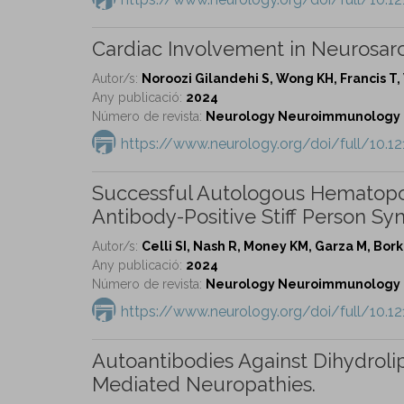
Cardiac Involvement in Neurosarco
Autor/s:
Noroozi Gilandehi S, Wong KH, Francis T, 
Any publicació:
2024
Número de revista:
Neurology Neuroimmunology & 
https://www.neurology.org/doi/full/10
Successful Autologous Hematopoi
Antibody-Positive Stiff Person Sy
Autor/s:
Celli SI, Nash R, Money KM, Garza M, Bo
Any publicació:
2024
Número de revista:
Neurology Neuroimmunology & 
https://www.neurology.org/doi/full/10
Autoantibodies Against Dihydrol
Mediated Neuropathies.