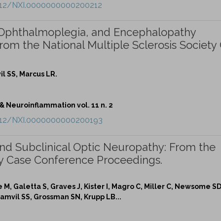
.1212/NXI.0000000000200212
 Ophthalmoplegia, and Encephalopathy
rom the National Multiple Sclerosis Society
l SS, Marcus LR.
Neuroinflammation vol. 11 n. 2
.1212/NXI.0000000000200193
nd Subclinical Optic Neuropathy: From the
ety Case Conference Proceedings.
 M, Galetta S, Graves J, Kister I, Magro C, Miller C, Newsome SD
Zamvil SS, Grossman SN, Krupp LB...