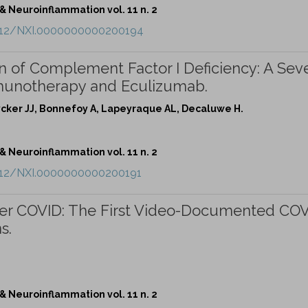
Neuroinflammation vol. 11 n. 2
.1212/NXI.0000000000200194
gn of Complement Factor I Deficiency: A Sev
mmunotherapy and Eculizumab.
ycker JJ, Bonnefoy A, Lapeyraque AL, Decaluwe H.
Neuroinflammation vol. 11 n. 2
1212/NXI.0000000000200191
ter COVID: The First Video-Documented CO
s.
Neuroinflammation vol. 11 n. 2