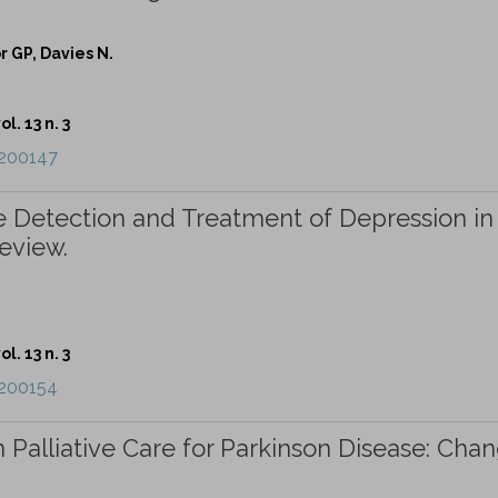
 GP, Davies N.
l. 13 n. 3
e200147
the Detection and Treatment of Depression in
eview.
l. 13 n. 3
e200154
n Palliative Care for Parkinson Disease: Cha