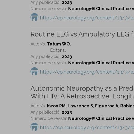
Any publicació:
2023
Número de revista:
Neurology® Clinical Practice vo
https://cp.neurology.org/content/13/3/
Routine EEG vs Ambulatory EEG for
Autor/s:
Tatum WO.
Editorial
Any publicació:
2023
Número de revista:
Neurology® Clinical Practice vo
https://cp.neurology.org/content/13/3/
Autonomic Neuropathy as a Predic
With HIV: A Retrospective, Longit
Autor/s:
Kwon PM, Lawrence S, Figueroa A, Robin
Any publicació:
2023
Número de revista:
Neurology® Clinical Practice vo
https://cp.neurology.org/content/13/3/