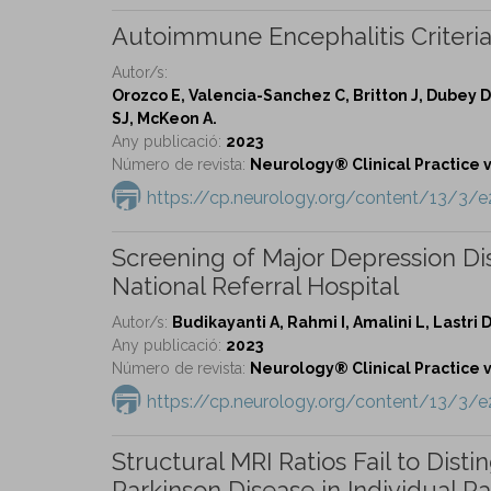
Autoimmune Encephalitis Criteria i
Autor/s:
Orozco E, Valencia-Sanchez C, Britton J, Dubey D
SJ, McKeon A.
Any publicació:
2023
Número de revista:
Neurology® Clinical Practice vo
https://cp.neurology.org/content/13/3/
Screening of Major Depression Dis
National Referral Hospital
Autor/s:
Budikayanti A, Rahmi I, Amalini L, Lastri
Any publicació:
2023
Número de revista:
Neurology® Clinical Practice vo
https://cp.neurology.org/content/13/3/
Structural MRI Ratios Fail to Dis
Parkinson Disease in Individual Pa