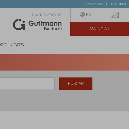
Inicia sessió
Registra't
ES
UNA INICIATIVA DE:
ANUNCIA'T
IAL
RTUNITATS
BUSCAR