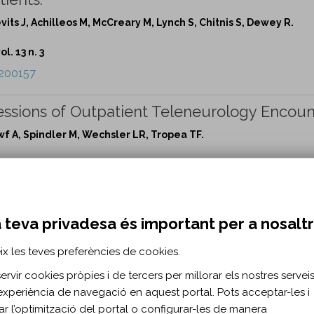
vits J, Achilleos M, McCreary M, Lynch S, Chitnis S, Dewey R.
l. 13 n. 3
e200157
essions of Outpatient Teleneurology Encoun
owf A, Spindler M, Wechsler LR, Tropea TF.
l. 13 n. 3
e200159
 teva privadesa és important per a nosalt
y EEG vs Routine EEG in Patients With First
ix les teves preferències de cookies.
rvir cookies pròpies i de tercers per millorar els nostres serveis 
G, Dash D, Hussein T, Dolinsky C, Waterhouse K, Roy PL, Jette 
experiència de navegació en aquest portal. Pots acceptar-les i
itar l’optimització del portal o configurar-les de manera
l. 13 n. 3