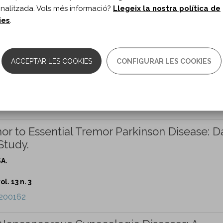
nalitzada. Vols més informació?
Llegeix la nostra política de
e200160
ies
.
luid as a Predictor of Survival in Creutzfeld
alysis.
ACCEPTAR LES COOKIES
CONFIGURAR LES COOKIES
erger JR.
l. 13 n. 3
e200161
or to Essential Tremor Parkinson Disease: D
Study.
SA.
l. 13 n. 3
e200162