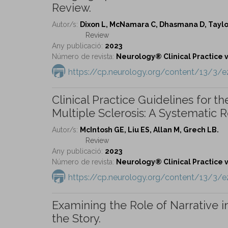
Review.
Autor/s:
Dixon L, McNamara C, Dhasmana D, Taylor
Review
Any publicació:
2023
Número de revista:
Neurology® Clinical Practice vo
https://cp.neurology.org/content/13/3/
Clinical Practice Guidelines for 
Multiple Sclerosis: A Systematic R
Autor/s:
McIntosh GE, Liu ES, Allan M, Grech LB.
Review
Any publicació:
2023
Número de revista:
Neurology® Clinical Practice vo
https://cp.neurology.org/content/13/3/
Examining the Role of Narrative i
the Story.