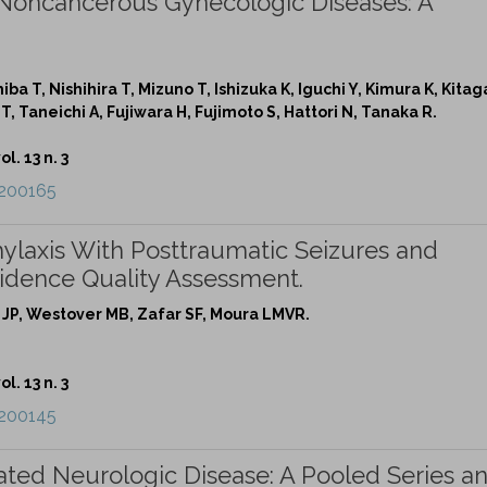
Noncancerous Gynecologic Diseases: A
ba T, Nishihira T, Mizuno T, Ishizuka K, Iguchi Y, Kimura K, Kita
 Taneichi A, Fujiwara H, Fujimoto S, Hattori N, Tanaka R.
l. 13 n. 3
e200165
hylaxis With Posttraumatic Seizures and
vidence Quality Assessment.
 JP, Westover MB, Zafar SF, Moura LMVR.
l. 13 n. 3
e200145
ted Neurologic Disease: A Pooled Series a