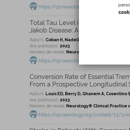
perso
https://cp.neurology.org/content/13/3/
cook
Total Tau Level in Cerebrospinal F
Jakob Disease: A Retrospective An
Autor/s:
Coban H, Nadella P, Tu D, Shinohara R, B
Any publicació:
2023
Número de revista:
Neurology® Clinical Practice vo
https://cp.neurology.org/content/13/3/
Conversion Rate of Essential Trem
From a Prospective Longitudinal 
Autor/s:
Louis ED, Berry D, Ghanem A, Cosentino 
Any publicació:
2023
Número de revista:
Neurology® Clinical Practice vo
https://cp.neurology.org/content/13/3/