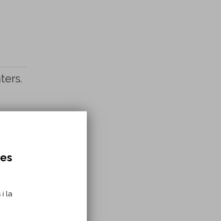
ters.
res
i la
N.