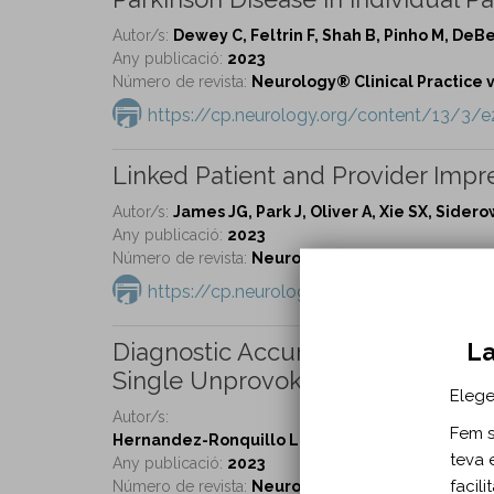
Autor/s:
Dewey C, Feltrin F, Shah B, Pinho M, DeBe
Any publicació:
2023
Número de revista:
Neurology® Clinical Practice vo
https://cp.neurology.org/content/13/3/
Linked Patient and Provider Impr
Autor/s:
James JG, Park J, Oliver A, Xie SX, Sider
Any publicació:
2023
Número de revista:
Neurology® Clinical Practice vo
https://cp.neurology.org/content/13/3/
La
Diagnostic Accuracy of Ambulator
Single Unprovoked Seizure.
Elege
Autor/s:
Fem se
Hernandez-Ronquillo L, Thorpe L, Feng C, Hunter 
teva 
Any publicació:
2023
facil
Número de revista:
Neurology® Clinical Practice vo