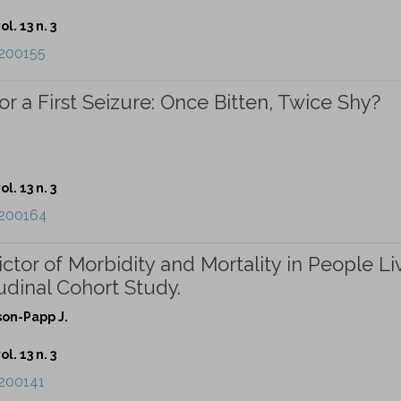
l. 13 n. 3
e200155
 a First Seizure: Once Bitten, Twice Shy?
l. 13 n. 3
e200164
tor of Morbidity and Mortality in People Li
udinal Cohort Study.
son-Papp J.
l. 13 n. 3
e200141