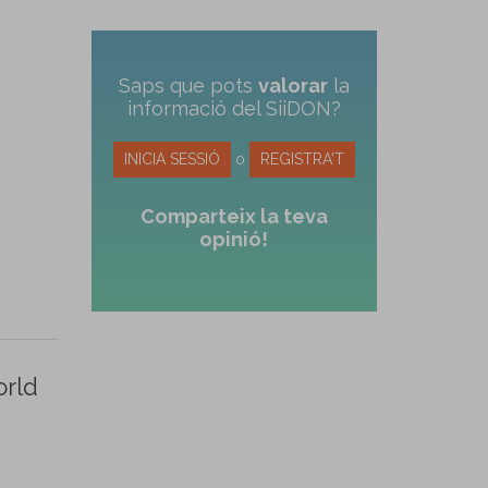
Saps que pots
valorar
la
informació del SiiDON?
INICIA SESSIÓ
o
REGISTRA'T
Comparteix la teva
opinió!
orld