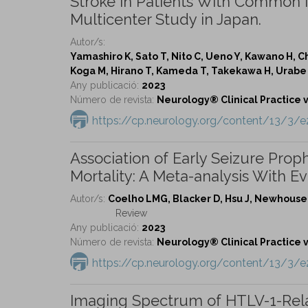
Stroke in Patients With Common 
Multicenter Study in Japan.
Autor/s:
Yamashiro K, Sato T, Nito C, Ueno Y, Kawano H, Chi
Koga M, Hirano T, Kameda T, Takekawa H, Urabe T,
Any publicació:
2023
Número de revista:
Neurology® Clinical Practice vo
https://cp.neurology.org/content/13/3/
Association of Early Seizure Prop
Mortality: A Meta-analysis With E
Autor/s:
Coelho LMG, Blacker D, Hsu J, Newhouse
Review
Any publicació:
2023
Número de revista:
Neurology® Clinical Practice vo
https://cp.neurology.org/content/13/3/
Imaging Spectrum of HTLV-1-Rela