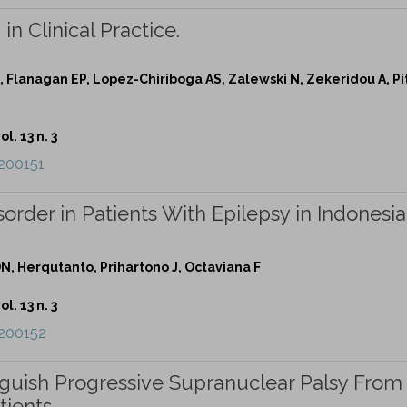
n Clinical Practice.
, Flanagan EP, Lopez-Chiriboga AS, Zalewski N, Zekeridou A, Pi
l. 13 n. 3
e200151
order in Patients With Epilepsy in Indonesi
 DN, Herqutanto, Prihartono J, Octaviana F
l. 13 n. 3
e200152
tinguish Progressive Supranuclear Palsy From
tients.