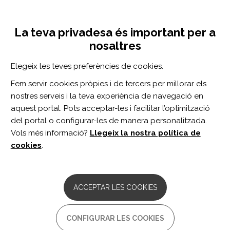
Vés
Inicia sessió
Registra't
al
UNA INICIATIVA DE:
Toggle
contingut
La teva privadesa és important per a
navigation
nosaltres
Inici
Centro de documentación
EMC vol. 37 n. 2
Elegeix les teves preferències de cookies.
CERCADOR
Fem servir cookies pròpies i de tercers per millorar els
nostres serveis i la teva experiència de navegació en
BUSCAR
aquest portal. Pots acceptar-les i facilitar l’optimització
del portal o configurar-les de manera personalitzada.
Vols més informació?
Llegeix la nostra política de
Accés professionals
cookies
.
Accés general
ACCEPTAR LES COOKIES
EMC vol. 37 n. 2
CONFIGURAR LES COOKIES