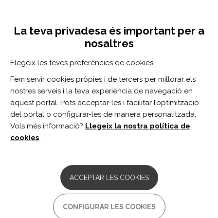
Vés
Inicia sessió
Registra't
al
UNA INICIATIVA DE:
Toggle
contingut
La teva privadesa és important per a
navigation
nosaltres
Inici
Centro de documentación
Developmental Neurorehabilitation vol. 21 n. 8
Elegeix les teves preferències de cookies.
CERCADOR
Fem servir cookies pròpies i de tercers per millorar els
nostres serveis i la teva experiència de navegació en
BUSCAR
aquest portal. Pots acceptar-les i facilitar l’optimització
del portal o configurar-les de manera personalitzada.
Vols més informació?
Llegeix la nostra política de
Accés professionals
cookies
.
Accés general
ACCEPTAR LES COOKIES
Developmental
CONFIGURAR LES COOKIES