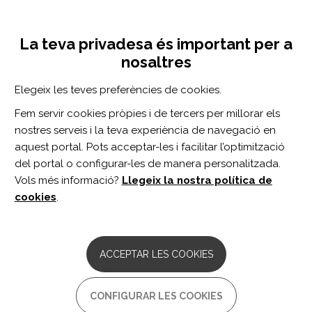
Vés
Inicia sessió
Registra't
al
UNA INICIATIVA DE:
Toggle
contingut
La teva privadesa és important per a
navigation
nosaltres
Inici
Centro de documentación
Developmental Neurorehabilitation vol. 19 n. 2
Elegeix les teves preferències de cookies.
CERCADOR
Fem servir cookies pròpies i de tercers per millorar els
nostres serveis i la teva experiència de navegació en
BUSCAR
aquest portal. Pots acceptar-les i facilitar l’optimització
del portal o configurar-les de manera personalitzada.
Vols més informació?
Llegeix la nostra política de
Accés professionals
cookies
.
Accés general
ACCEPTAR LES COOKIES
Developmental
CONFIGURAR LES COOKIES