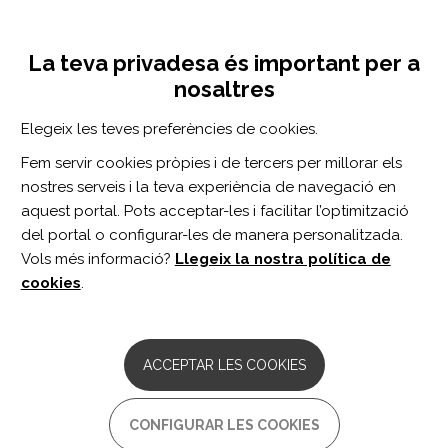
Vés
Inicia sessió
Registra't
al
UNA INICIATIVA DE:
Toggle
contingut
La teva privadesa és important per a
navigation
nosaltres
Inici
Centre de documentació
Divulgació
Articles en revistes professionals
Elegeix les teves preferències de cookies.
CERCADOR
Fem servir cookies pròpies i de tercers per millorar els
nostres serveis i la teva experiència de navegació en
BUSCAR
aquest portal. Pots acceptar-les i facilitar l’optimització
del portal o configurar-les de manera personalitzada.
Vols més informació?
Llegeix la nostra política de
Accés professionals
cookies
.
Accés general
ACCEPTAR LES COOKIES
ARTICLES EN REVISTES
PROFESSIONALS
CONFIGURAR LES COOKIES