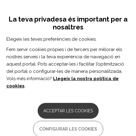
Vés
Inicia sessió
Registra't
al
UNA INICIATIVA DE:
Toggle
contingut
La teva privadesa és important per a
navigation
nosaltres
Inici
Centro de documentación
Brain Injury vol. 32 n. 2
Elegeix les teves preferències de cookies.
CERCADOR
Fem servir cookies pròpies i de tercers per millorar els
nostres serveis i la teva experiència de navegació en
BUSCAR
aquest portal. Pots acceptar-les i facilitar l’optimització
del portal o configurar-les de manera personalitzada.
Vols més informació?
Llegeix la nostra política de
Accés professionals
cookies
.
Accés general
ACCEPTAR LES COOKIES
Brain Injury vol. 32 n.
CONFIGURAR LES COOKIES