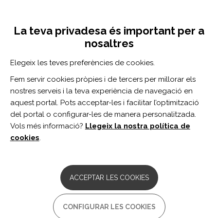
Vés
Inicia sessió
Registra't
al
UNA INICIATIVA DE:
Toggle
contingut
La teva privadesa és important per a
navigation
nosaltres
Inici
Centro de documentación
Archives of Physical Medicine and Rehabilitation. vol. 103 n. 7 Suppl
Elegeix les teves preferències de cookies.
CERCADOR
Fem servir cookies pròpies i de tercers per millorar els
nostres serveis i la teva experiència de navegació en
BUSCAR
aquest portal. Pots acceptar-les i facilitar l’optimització
del portal o configurar-les de manera personalitzada.
Vols més informació?
Llegeix la nostra política de
Accés professionals
cookies
.
Accés general
ACCEPTAR LES COOKIES
Archives of Physical
CONFIGURAR LES COOKIES