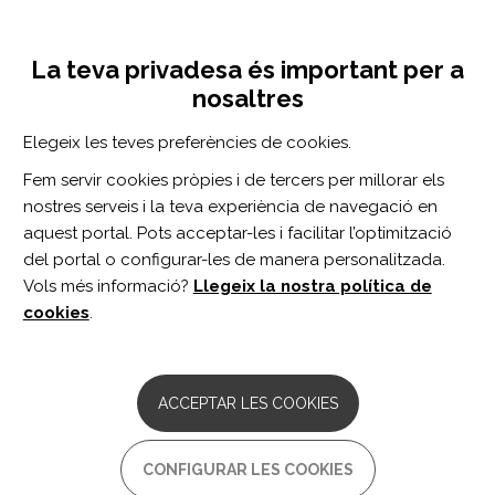
Vés
Inicia sessió
Registra't
al
UNA INICIATIVA DE:
Toggle
contingut
La teva privadesa és important per a
navigation
nosaltres
Inici
Centro de documentación
Archives of Physical Medicine and Rehabilitation vol. 101 n. 3
Elegeix les teves preferències de cookies.
CERCADOR
Fem servir cookies pròpies i de tercers per millorar els
nostres serveis i la teva experiència de navegació en
BUSCAR
aquest portal. Pots acceptar-les i facilitar l’optimització
del portal o configurar-les de manera personalitzada.
Vols més informació?
Llegeix la nostra política de
Accés professionals
cookies
.
Accés general
ACCEPTAR LES COOKIES
Archives of Physical
CONFIGURAR LES COOKIES