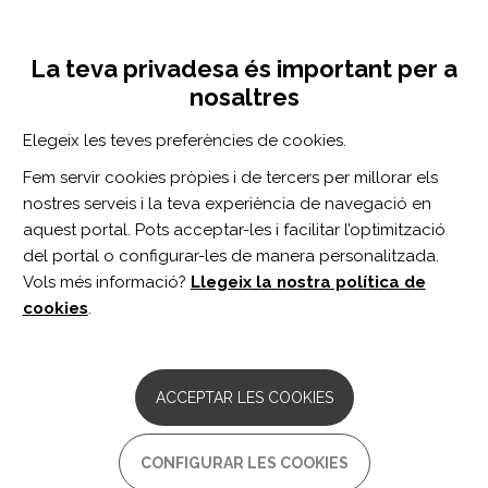
Vés
Inicia sessió
Registra't
al
UNA INICIATIVA DE:
Toggle
contingut
La teva privadesa és important per a
navigation
nosaltres
Inici
Centro de documentación
American Journal of Physical Medicine & Rehabilitation. vol. 98 n. 9
Elegeix les teves preferències de cookies.
CERCADOR
Fem servir cookies pròpies i de tercers per millorar els
nostres serveis i la teva experiència de navegació en
BUSCAR
aquest portal. Pots acceptar-les i facilitar l’optimització
del portal o configurar-les de manera personalitzada.
Vols més informació?
Llegeix la nostra política de
Accés professionals
cookies
.
Accés general
ACCEPTAR LES COOKIES
American Journal of
CONFIGURAR LES COOKIES