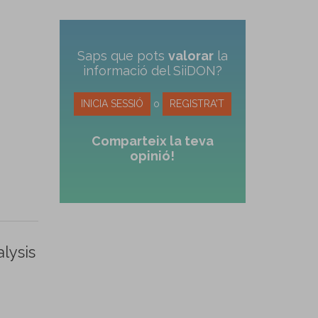
Saps que pots
valorar
la
informació del SiiDON?
INICIA SESSIÓ
o
REGISTRA'T
Comparteix la teva
opinió!
lysis