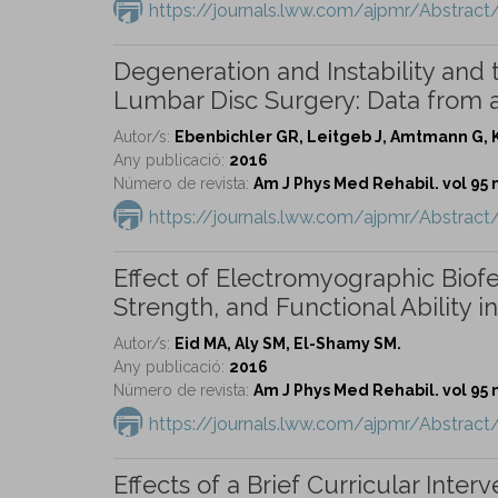
https://journals.lww.com/ajpmr/Abstrac
Degeneration and Instability and t
Lumbar Disc Surgery: Data from a
Autor/s:
Ebenbichler GR, Leitgeb J, Amtmann G, K
Any publicació:
2016
Número de revista:
Am J Phys Med Rehabil. vol 95 
https://journals.lww.com/ajpmr/Abstract
Effect of Electromyographic Biof
Strength, and Functional Ability i
Autor/s:
Eid MA, Aly SM, El-Shamy SM.
Any publicació:
2016
Número de revista:
Am J Phys Med Rehabil. vol 95 
https://journals.lww.com/ajpmr/Abstrac
Effects of a Brief Curricular Inte