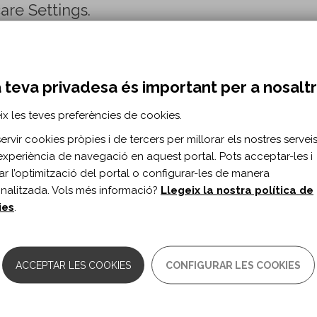
are Settings.
n 12
 teva privadesa és important per a nosalt
2016/12000/Effects_of_a_Brief_Curricular…
ix les teves preferències de cookies.
ted Neuroprosthesis for Hip, Knee, and Ank
rvir cookies pròpies i de tercers per millorar els nostres serveis 
experiència de navegació en aquest portal. Pots acceptar-les i
itar l’optimització del portal o configurar-les de manera
lyano KM, Pinault G, Selkirk SM, Triolo RJ.
nalitzada. Vols més informació?
Llegeix la nostra política de
ies
.
n 12
ct/2016/12000/Improving_Walking_with_an_Imp…
ACCEPTAR LES COOKIES
CONFIGURAR LES COOKIES
ng Sensory and Motor Neuropathy: Unexpec
ng for a Humeral Fracture.