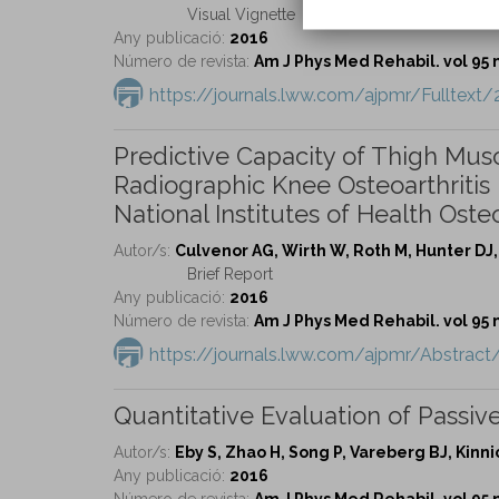
Visual Vignette
Any publicació:
2016
Número de revista:
Am J Phys Med Rehabil. vol 95 
https://journals.lww.com/ajpmr/Fulltex
Predictive Capacity of Thigh Mus
Radiographic Knee Osteoarthritis 
National Institutes of Health Oste
Autor/s:
Culvenor AG, Wirth W, Roth M, Hunter DJ, 
Brief Report
Any publicació:
2016
Número de revista:
Am J Phys Med Rehabil. vol 95 
https://journals.lww.com/ajpmr/Abstrac
Quantitative Evaluation of Passive
Autor/s:
Eby S, Zhao H, Song P, Vareberg BJ, Kinn
Any publicació:
2016
Número de revista:
Am J Phys Med Rehabil. vol 95 