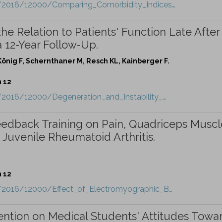
t/2016/12000/Comparing_Comorbidity_Indices…
he Relation to Patients' Function Late After
 12-Year Follow-Up.
önig F, Schernthaner M, Resch KL, Kainberger F.
n 12
/2016/12000/Degeneration_and_Instability_…
eedback Training on Pain, Quadriceps Muscl
n Juvenile Rheumatoid Arthritis.
n 12
t/2016/12000/Effect_of_Electromyographic_B…
rvention on Medical Students' Attitudes Towa