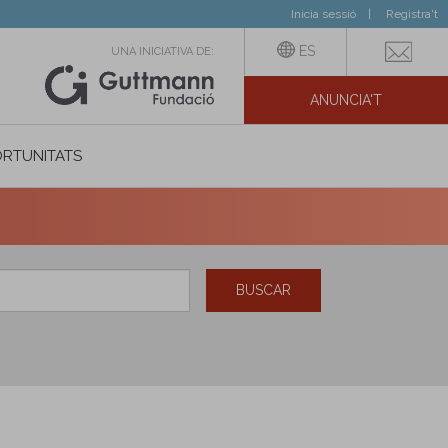
Inicia sessió
Registra't
ES
UNA INICIATIVA DE:
ANUNCIA'T
IAL
RTUNITATS
BUSCAR