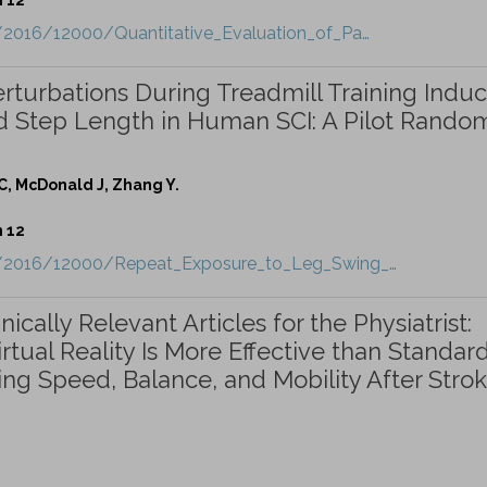
t/2016/12000/Quantitative_Evaluation_of_Pa…
turbations During Treadmill Training Indu
d Step Length in Human SCI: A Pilot Rando
C, McDonald J, Zhang Y.
n 12
ct/2016/12000/Repeat_Exposure_to_Leg_Swing_…
cally Relevant Articles for the Physiatrist:
irtual Reality Is More Effective than Standar
ing Speed, Balance, and Mobility After Strok