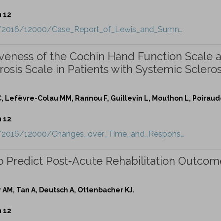
n 12
ct/2016/12000/Case_Report_of_Lewis_and_Sumn…
eness of the Cochin Hand Function Scale 
sis Scale in Patients with Systemic Sclerosi
, Lefèvre-Colau MM, Rannou F, Guillevin L, Mouthon L, Poiraud
n 12
ct/2016/12000/Changes_over_Time_and_Respons…
 Predict Post-Acute Rehabilitation Outcom
 AM, Tan A, Deutsch A, Ottenbacher KJ.
n 12