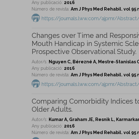
Any publicació:
2016
Número de revista:
Am J Phys Med Rehabil. vol 95 
https://journals.lww.com/ajpmr/Abstra
Changes over Time and Responsiv
Mouth Handicap in Systemic Sclero
Prospective Observational Study.
Autor/s:
Nguyen C, Bérezné A, Mestre-Stanislas C
Any publicació:
2016
Número de revista:
Am J Phys Med Rehabil. vol 95 
https://journals.lww.com/ajpmr/Abstra
Comparing Comorbidity Indices to
Older Adults.
Autor/s:
Kumar A, Graham JE, Resnik L, Karmarkar
Any publicació:
2016
Número de revista:
Am J Phys Med Rehabil. vol 95 