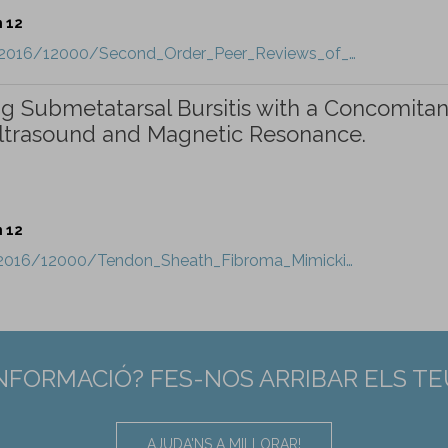
n 12
on/2016/12000/Second_Order_Peer_Reviews_of_…
 Submetatarsal Bursitis with a Concomitan
ltrasound and Magnetic Resonance.
n 12
t/2016/12000/Tendon_Sheath_Fibroma_Mimicki…
INFORMACIÓ? FES-NOS ARRIBAR ELS T
AJUDA'NS A MILLORAR!