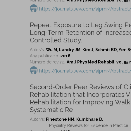
https://journals.lww.com/ajpmr/Abstrac
Repeat Exposure to Leg Swing Per
Long-Term Retention of Increase
Controlled Study.
Autor/s:
Wu M, Landry JM, Kim J, Schmit BD, Yen S
Any publicació:
2016
Número de revista:
Am J Phys Med Rehabil. vol 95 
https://journals.lww.com/ajpmr/Abstra
Second-Order Peer Reviews of Clini
Rehabilitation that Incorporates V
Rehabilitation for Improving Walk
Systematic Re
Autor/s:
Finestone HM, Kumbhare D.
Physiatry Reviews for Evidence in Practice