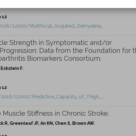
n 12
t/2016/12000/Multifocal_Acquired_Demyelina…
cle Strength in Symptomatic and/or
Progression: Data from the Foundation for 
oarthritis Biomarkers Consortium.
Eckstein F.
n 12
t/2016/12000/Predictive_Capacity_of_Thigh_…
 Muscle Stiffness in Chronic Stroke.
ick R, Greenleaf JF, An KN, Chen S, Brown AW.
n 12