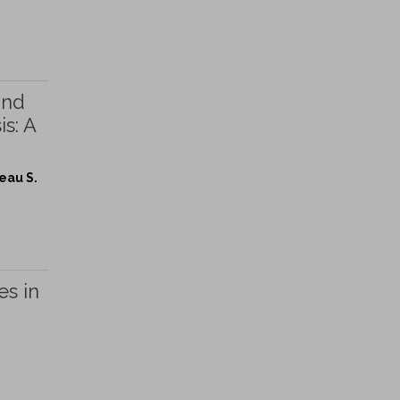
and
s: A
eau S.
es in