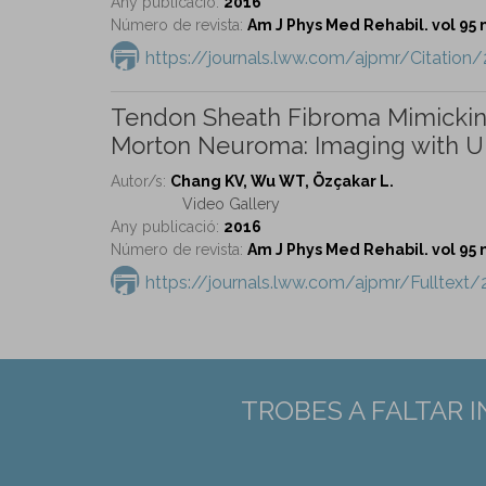
Any publicació:
2016
Número de revista:
Am J Phys Med Rehabil. vol 95 
https://journals.lww.com/ajpmr/Citati
Tendon Sheath Fibroma Mimicking
Morton Neuroma: Imaging with U
Autor/s:
Chang KV, Wu WT, Özçakar L.
Video Gallery
Any publicació:
2016
Número de revista:
Am J Phys Med Rehabil. vol 95 
https://journals.lww.com/ajpmr/Fulltex
TROBES A FALTAR 