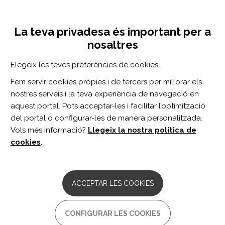
Vés
Inicia sessió
Registra't
al
UNA INICIATIVA DE:
Toggle
contingut
La teva privadesa és important per a
navigation
nosaltres
Inici
Centro de documentación
Agathos vol 19 n 4
Elegeix les teves preferències de cookies.
CERCADOR
Fem servir cookies pròpies i de tercers per millorar els
nostres serveis i la teva experiència de navegació en
BUSCAR
aquest portal. Pots acceptar-les i facilitar l’optimització
del portal o configurar-les de manera personalitzada.
Vols més informació?
Llegeix la nostra política de
Accés professionals
cookies
.
Accés general
ACCEPTAR LES COOKIES
Agathos vol 19 n 4
CONFIGURAR LES COOKIES