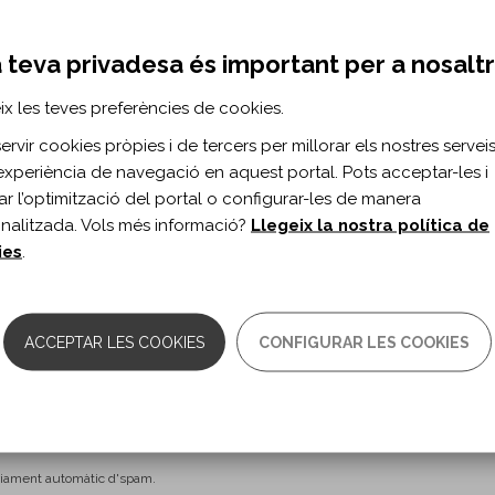
Professió
 teva privadesa és important per a nosalt
ix les teves preferències de cookies.
rvir cookies pròpies i de tercers per millorar els nostres serveis 
experiència de navegació en aquest portal. Pots acceptar-les i
itar l’optimització del portal o configurar-les de manera
nalitzada. Vols més informació?
Llegeix la nostra política de
s d'ús
*
ies
.
litat sol·licitada
*
ió Institut Guttmann de forma
s, rectificació, supressió,
*
ACCEPTAR LES COOKIES
CONFIGURAR LES COOKIES
protecció de dades
 Fundació Institut Guttmann
nviament automàtic d'spam.