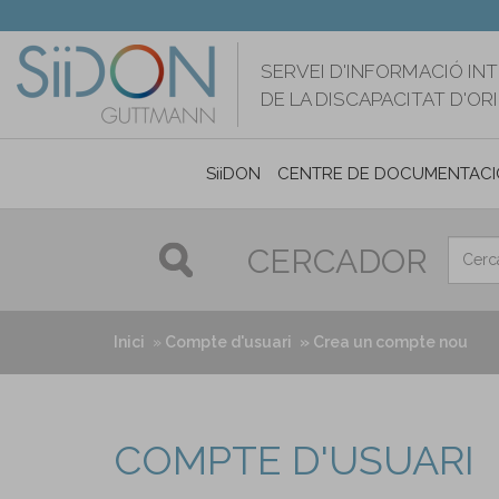
Vés
al
contingut
SERVEI D'INFORMACIÓ IN
DE LA DISCAPACITAT D'O
SiiDON
CENTRE DE DOCUMENTACI
CERCADOR
Inici
Compte d'usuari
Crea un compte nou
COMPTE D'USUARI