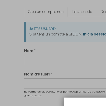
Pestanyes
Crea un compte nou
(pestanya
Inicia sessió
De
primàries
activa)
JA ETS USUARI?
Si ja tens un compte a SiiDON,
inicia sessi
Nom
*
Nom d'usuari
*
Es permeten els espais; no es permet cap símbol de puntuació tr
guions baixos.