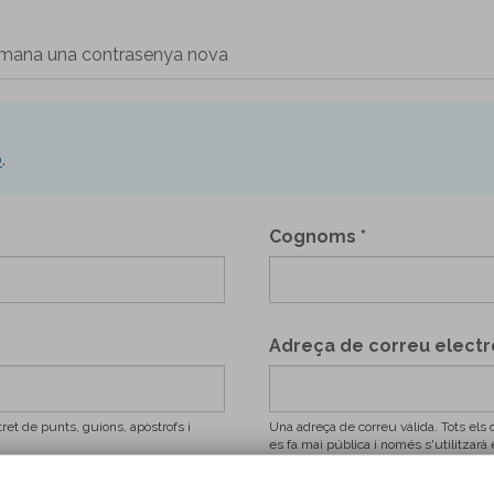
mana una contrasenya nova
ó
.
Cognoms
*
Adreça de correu elect
et de punts, guions, apòstrofs i
Una adreça de correu vàlida. Tots els 
es fa mai pública i només s'utilitzar
notificacions per correu.