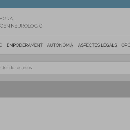
TEGRAL
RIGEN NEUROLÒGIC
Ó
EMPODERAMENT
AUTONOMIA PERSONAL I INCLUSIÓ SOC
ASPECTES LEGALS
OPO