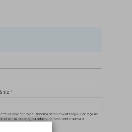
rònic
*
correus provinents del sistema seran enviats aquí. L'adreça no
à en el cas que desitgeu rebre una nova contrasenya o