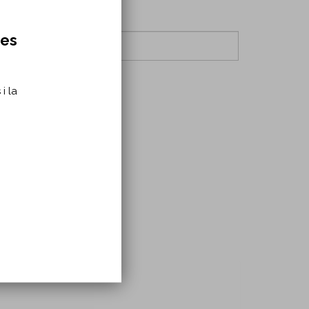
res
i la