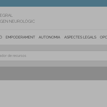
TEGRAL
RIGEN NEUROLÒGIC
Ó
EMPODERAMENT
AUTONOMIA PERSONAL I INCLUSIÓ SOC
ASPECTES LEGALS
OPO