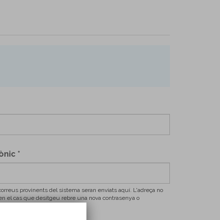
rònic
*
correus provinents del sistema seran enviats aquí. L'adreça no
à en el cas que desitgeu rebre una nova contrasenya o