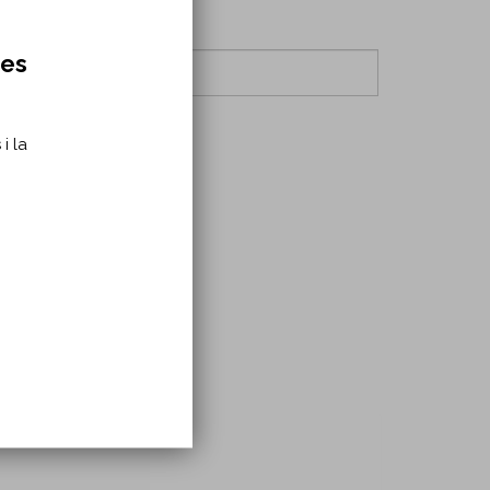
res
i la