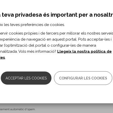
Professió
 teva privadesa és important per a nosalt
ix les teves preferències de cookies.
rvir cookies pròpies i de tercers per millorar els nostres serveis 
experiència de navegació en aquest portal. Pots acceptar-les i
itar l’optimització del portal o configurar-les de manera
nalitzada. Vols més informació?
Llegeix la nostra política de
s d'ús
*
ies
.
litat sol·licitada
*
ió Institut Guttmann de forma
s, rectificació, supressió,
*
ACCEPTAR LES COOKIES
CONFIGURAR LES COOKIES
protecció de dades
 Fundació Institut Guttmann
nviament automàtic d'spam.