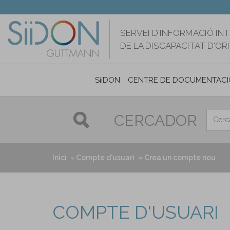
Vés
al
contingut
SERVEI D'INFORMACIÓ IN
DE LA DISCAPACITAT D'O
SiiDON
CENTRE DE DOCUMENTACI
CERCADOR
Inici
Compte d'usuari
Crea un compte nou
COMPTE D'USUARI