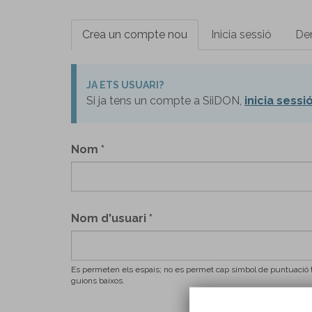
Pestanyes
Crea un compte nou
(pestanya
Inicia sessió
De
primàries
activa)
JA ETS USUARI?
Si ja tens un compte a SiiDON,
inicia sessi
Nom
*
Nom d'usuari
*
Es permeten els espais; no es permet cap símbol de puntuació tr
guions baixos.