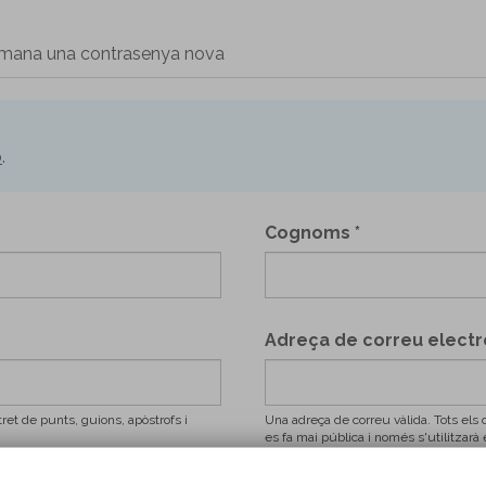
mana una contrasenya nova
ó
.
Cognoms
*
Adreça de correu elect
et de punts, guions, apòstrofs i
Una adreça de correu vàlida. Tots els 
es fa mai pública i només s'utilitzar
notificacions per correu.