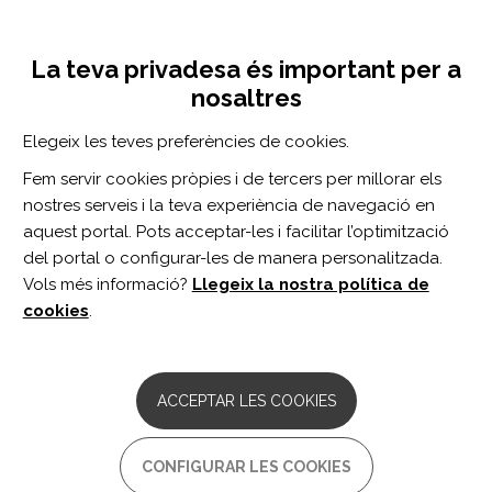
Vés
Inicia sessió
Registra't
al
UNA INICIATIVA DE:
Toggle
contingut
La teva privadesa és important per a
navigation
nosaltres
CERCADOR
Elegeix les teves preferències de cookies.
Fem servir cookies pròpies i de tercers per millorar els
BUSCAR
nostres serveis i la teva experiència de navegació en
aquest portal. Pots acceptar-les i facilitar l’optimització
del portal o configurar-les de manera personalitzada.
Inici
salud mental
Vols més informació?
Llegeix la nostra política de
SALUD MENTAL
cookies
.
ARTICLE
Changes in Outpatient Healthcare
ACCEPTAR LES COOKIES
Utilization and Costs Following Mild
Traumatic Brain Injury Among Service
Members in the Military Health System
CONFIGURAR LES COOKIES