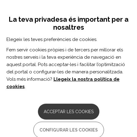
Vés
Inicia sessió
Registra't
al
UNA INICIATIVA DE:
Toggle
contingut
La teva privadesa és important per a
navigation
nosaltres
CERCADOR
Elegeix les teves preferències de cookies.
Fem servir cookies pròpies i de tercers per millorar els
BUSCAR
nostres serveis i la teva experiència de navegació en
aquest portal. Pots acceptar-les i facilitar l’optimització
del portal o configurar-les de manera personalitzada.
Inici
resultados
Vols més informació?
Llegeix la nostra política de
RESULTADOS
cookies
.
ARTICLE
Post-stroke dysphagia: Clinical
ACCEPTAR LES COOKIES
characteristics and evolution in a single-
primary stroke center.
CONFIGURAR LES COOKIES
Autor/s: