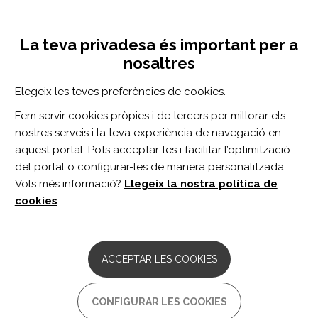
Vés
Inicia sessió
Registra't
al
UNA INICIATIVA DE:
Toggle
contingut
La teva privadesa és important per a
navigation
nosaltres
CERCADOR
Elegeix les teves preferències de cookies.
Fem servir cookies pròpies i de tercers per millorar els
BUSCAR
nostres serveis i la teva experiència de navegació en
aquest portal. Pots acceptar-les i facilitar l’optimització
del portal o configurar-les de manera personalitzada.
Inici
postura
Vols més informació?
Llegeix la nostra política de
POSTURA
cookies
.
ARTICLE
Trunk Control and Upper Limb Function
ACCEPTAR LES COOKIES
of Walking and Non-walking Duchenne
Muscular Dystrophy Individuals.
CONFIGURAR LES COOKIES
Autor/s: