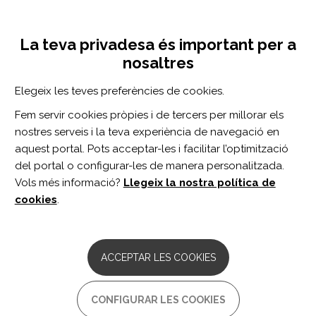
Vés
Inicia sessió
Registra't
al
UNA INICIATIVA DE:
Toggle
contingut
La teva privadesa és important per a
navigation
nosaltres
CERCADOR
Elegeix les teves preferències de cookies.
Fem servir cookies pròpies i de tercers per millorar els
BUSCAR
nostres serveis i la teva experiència de navegació en
aquest portal. Pots acceptar-les i facilitar l’optimització
del portal o configurar-les de manera personalitzada.
Inici
accidente cerebrovascular
Vols més informació?
Llegeix la nostra política de
ACCIDENTE CEREBROVASCULAR
cookies
.
ARTICLE
Response to Letter to the Editor on
ACCEPTAR LES COOKIES
"Effects of Anodal Transcranial Direct
Current Stimulation With Overground
Gait Training on Lower Limb
CONFIGURAR LES COOKIES