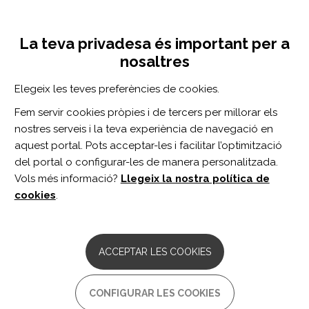
Vés
Inicia sessió
Registra't
al
UNA INICIATIVA DE:
Toggle
contingut
La teva privadesa és important per a
navigation
nosaltres
CERCADOR
Elegeix les teves preferències de cookies.
Fem servir cookies pròpies i de tercers per millorar els
BUSCAR
nostres serveis i la teva experiència de navegació en
aquest portal. Pots acceptar-les i facilitar l’optimització
del portal o configurar-les de manera personalitzada.
Inici
Empoderament
Ajuda mútua i associacionisme
Ass
Vols més informació?
Llegeix la nostra política de
ASSOCIACIONS
cookies
.
ACCEPTAR LES COOKIES
Grups d'ajuda mútua
CONFIGURAR LES COOKIES
Programes de socialització