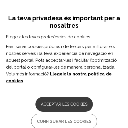
Vés
Inicia sessió
Registra't
al
UNA INICIATIVA DE:
Toggle
contingut
La teva privadesa és important per a
navigation
nosaltres
CERCADOR
Elegeix les teves preferències de cookies.
Fem servir cookies pròpies i de tercers per millorar els
BUSCAR
nostres serveis i la teva experiència de navegació en
aquest portal. Pots acceptar-les i facilitar l’optimització
del portal o configurar-les de manera personalitzada.
Inici
Autonomia personal i inclusió social
Recursos especialitzats
Vols més informació?
Llegeix la nostra política de
RESIDÈNCIES
cookies
.
ACCEPTAR LES COOKIES
Inclouen diferents modalitats en funció de la
intensitat d'assistència i suport que s'ofereix a
CONFIGURAR LES COOKIES
les persones amb discapacitat: