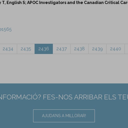
 T, English S; APOC Investigators and the Canadian Critical Car
/e1565
2434
2435
2436
2437
2438
2439
2440
INFORMACIÓ? FES-NOS ARRIBAR ELS T
AJUDA'NS A MILLORAR!