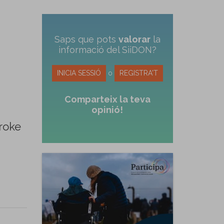
Saps que pots
valorar
la
informació del SiiDON?
INICIA SESSIÓ
o
REGISTRA'T
Comparteix la teva
opinió!
roke