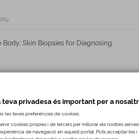
/689
e Body: Skin Biopsies for Diagnosing
/691
 teva privadesa és important per a nosalt
: A Case for Stroke Survivors.
ix les teves preferències de cookies.
rvir cookies pròpies i de tercers per millorar els nostres serveis 
experiència de navegació en aquest portal. Pots acceptar-les i