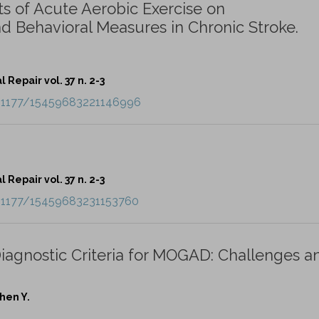
ts of Acute Aerobic Exercise on
d Behavioral Measures in Chronic Stroke.
Repair vol. 37 n. 2-3
10.1177/15459683221146996
Repair vol. 37 n. 2-3
10.1177/15459683231153760
iagnostic Criteria for MOGAD: Challenges a
hen Y.