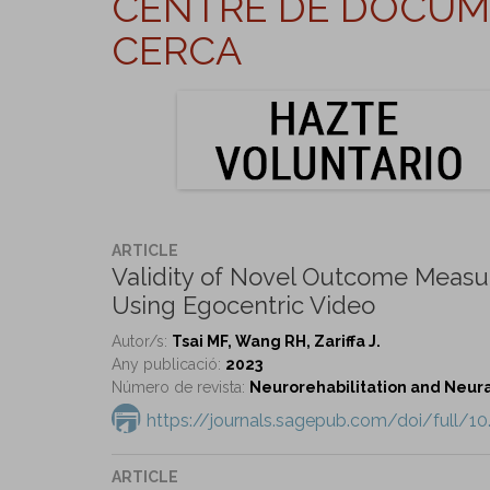
CENTRE DE DOCUME
CERCA
ARTICLE
Validity of Novel Outcome Measu
Using Egocentric Video
Autor/s:
Tsai MF, Wang RH, Zariffa J.
Any publicació:
2023
Número de revista:
Neurorehabilitation and Neural 
https://journals.sagepub.com/doi/full/
ARTICLE