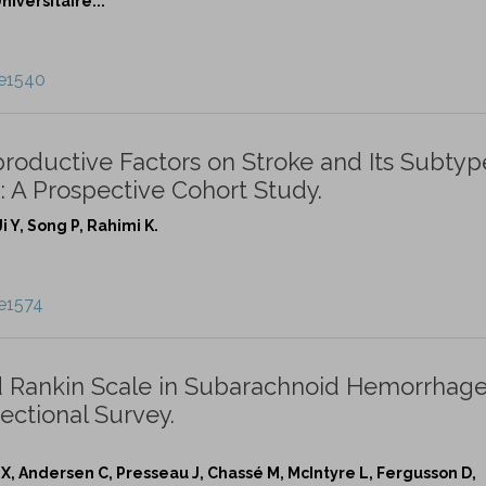
iversitaire...
/e1540
roductive Factors on Stroke and Its Subtyp
A Prospective Cohort Study.
Ji Y, Song P, Rahimi K.
e1574
ed Rankin Scale in Subarachnoid Hemorrhag
ectional Survey.
a X, Andersen C, Presseau J, Chassé M, McIntyre L, Fergusson D,