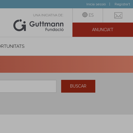
Inicia sessió
Registra't
ES
UNA INICIATIVA DE:
ANUNCIA'T
IAL
RTUNITATS
BUSCAR