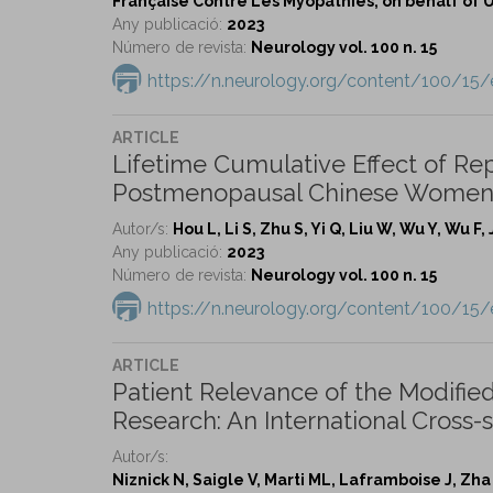
Française Contre Les Myopathies; on behalf of Un
Any publicació:
2023
Número de revista:
Neurology vol. 100 n. 15
https://n.neurology.org/content/100/15
ARTICLE
Lifetime Cumulative Effect of Rep
Postmenopausal Chinese Women: 
Autor/s:
Hou L, Li S, Zhu S, Yi Q, Liu W, Wu Y, Wu F, 
Any publicació:
2023
Número de revista:
Neurology vol. 100 n. 15
https://n.neurology.org/content/100/15/
ARTICLE
Patient Relevance of the Modifi
Research: An International Cross-s
Autor/s:
Niznick N, Saigle V, Marti ML, Laframboise J, Zh