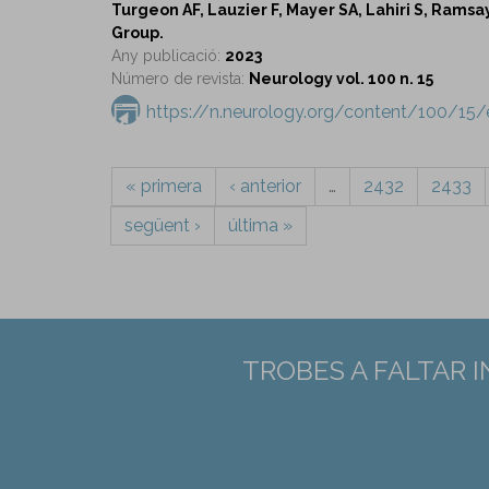
Turgeon AF, Lauzier F, Mayer SA, Lahiri S, Ramsay
Group.
Any publicació:
2023
Número de revista:
Neurology vol. 100 n. 15
https://n.neurology.org/content/100/15
« primera
‹ anterior
…
2432
2433
següent ›
última »
TROBES A FALTAR 