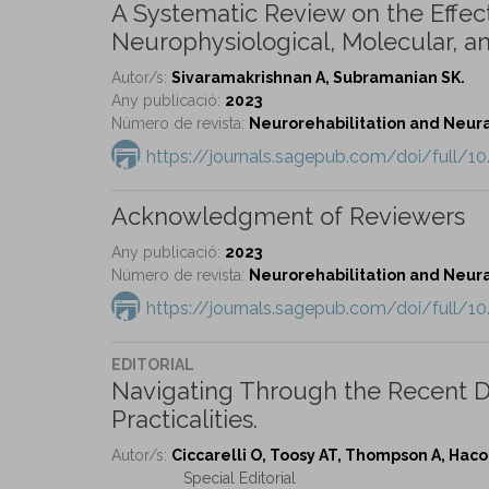
A Systematic Review on the Effec
Neurophysiological, Molecular, an
Autor/s:
Sivaramakrishnan A, Subramanian SK.
Any publicació:
2023
Número de revista:
Neurorehabilitation and Neural 
https://journals.sagepub.com/doi/full/
Acknowledgment of Reviewers
Any publicació:
2023
Número de revista:
Neurorehabilitation and Neural 
https://journals.sagepub.com/doi/full/
EDITORIAL
Navigating Through the Recent D
Practicalities.
Autor/s:
Ciccarelli O, Toosy AT, Thompson A, Haco
Special Editorial