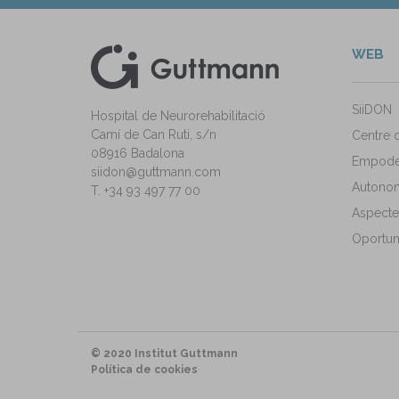
WEB
kedIn
ann Instagram
SiiDON
Hospital de Neurorehabilitació
Camí de Can Ruti, s/n
Centre 
08916 Badalona
Empode
siidon@guttmann.com
Autonomi
T. +34 93 497 77 00
Aspecte
Oportuni
© 2020 Institut Guttmann
Política de cookies