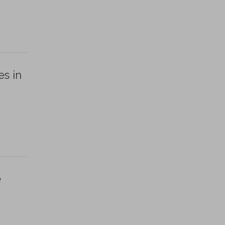
es in
e