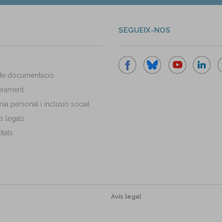
SEGUEIX-NOS
de documentació
rament
a personal i inclusió social
s legals
tats
Avís legal