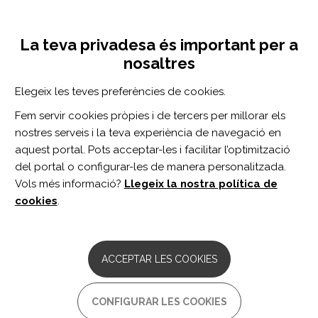
Vés
Inicia sessió
Registra't
al
UNA INICIATIVA DE:
Toggle
contingut
La teva privadesa és important per a
navigation
nosaltres
Inici
Centre de documentació
Publicacions científiques
Elegeix les teves preferències de cookies.
CERCADOR
Fem servir cookies pròpies i de tercers per millorar els
nostres serveis i la teva experiència de navegació en
BUSCAR
aquest portal. Pots acceptar-les i facilitar l’optimització
del portal o configurar-les de manera personalitzada.
Vols més informació?
Llegeix la nostra política de
Accés professionals
cookies
.
Accés general
ACCEPTAR LES COOKIES
PUBLICACIONS CIENTÍFIQUES
CONFIGURAR LES COOKIES