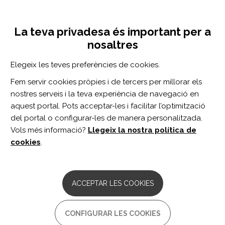
Vés
Inicia sessió
Registra't
al
UNA INICIATIVA DE:
Toggle
contingut
La teva privadesa és important per a
navigation
nosaltres
Inici
Centre de documentació
Divulgació
Articles en revistes professionals
Elegeix les teves preferències de cookies.
CERCADOR
Fem servir cookies pròpies i de tercers per millorar els
nostres serveis i la teva experiència de navegació en
BUSCAR
aquest portal. Pots acceptar-les i facilitar l’optimització
del portal o configurar-les de manera personalitzada.
Vols més informació?
Llegeix la nostra política de
Accés professionals
cookies
.
Accés general
ACCEPTAR LES COOKIES
ARTICLES EN REVISTES
PROFESSIONALS
CONFIGURAR LES COOKIES