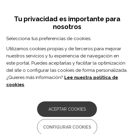
Pasar
Inicia sesión
Regístrate
al
UNA INICIATIVA DE:
Toggle
contenido
Tu privacidad es importante para
navigation
principal
nosotros
RECURSOS
Selecciona tus preferencias de cookies.
Utilizamos cookies propias y de terceros para mejorar
BUSCAR
nuestros servicios y tu experiencia de navegación en
este portal. Puedes aceptarlas y facilitar la optimización
del site o configurar las cookies de forma personalizada.
Inicio
Disartria
¿Quieres más información?
Lee nuestra política de
DISARTRIA
cookies
.
ACEPTAR COOKIES
CONFIGURAR COOKIES