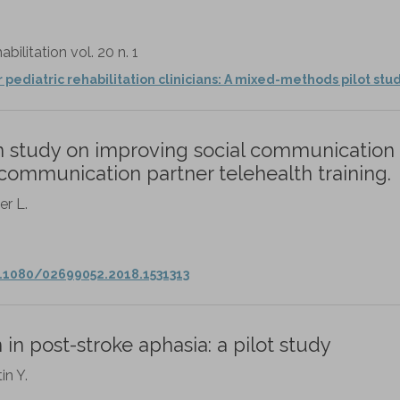
ilitation vol. 20 n. 1
r pediatric rehabilitation clinicians: A mixed-methods pilot stud
n study on improving social communication s
g communication partner telehealth training.
er L.
.1080/02699052.2018.1531313
n post-stroke aphasia: a pilot study
in Y.