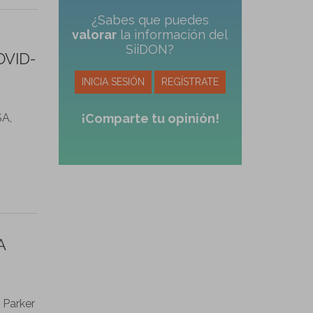
¿Sabes que puedes
valorar
la información del
SiiDON?
OVID-
INICIA SESIÓN
REGÍSTRATE
SA,
¡Comparte tu opinión!
A
 Parker