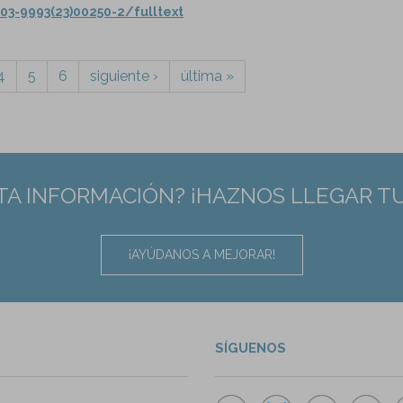
03-9993(23)00250-2/fulltext
4
5
6
siguiente ›
última »
TA INFORMACIÓN? ¡HAZNOS LLEGAR T
¡AYÚDANOS A MEJORAR!
SÍGUENOS