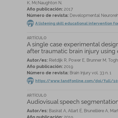
K, McNaughton N.
Año publicación:
2017
Número de revista:
Developmental Neurorehab
A listening skill educational intervention fo
ARTÍCULO
A single case experimental desig
after traumatic brain injury usin
Autor/es:
Rietdijk R, Power E, Brunner M, Togh
Año publicación:
2019
Número de revista:
Brain Injury vol. 33 n. 1
https://www.tandfonline.com/doi/full/10
ARTÍCULO
Audiovisual speech segmentation i
Autor/es:
Basirat A, Allart É, Brunellière A, Mart
Año publicación:
2019