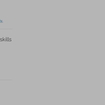
y.
kills