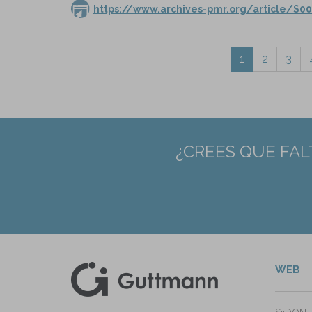
https://www.archives-pmr.org/article/S00
1
2
3
¿CREES QUE FAL
WEB