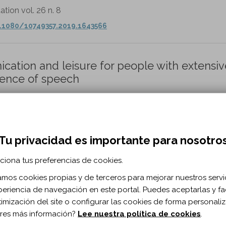
ation vol. 26 n. 8
.1080/10749357.2019.1643566
ation and leisure for people with extensiv
ence of speech
'Amico F, Vincenti A, Buonocunto F, Susco V, Lanzilotti C, Nava
45 n. 3
Tu privacidad es importante para nosotro
rorehabilitation/nre192811
ciona tus preferencias de cookies.
zamos cookies propias y de terceros para mejorar nuestros servi
mmunication: Preferences of Individuals Wi
periencia de navegación en este portal. Puedes aceptarlas y fac
timización del site o configurar las cookies de forma personali
res más información?
Lee nuestra política de cookies
.
outse EJ, Ramsey NF, Vansteensel MJ, Nijboer F.