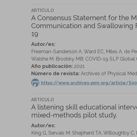
ARTÍCULO
A Consensus Statement for the M
Communication and Swallowing Fu
19
Autor/es:
Freeman-Sanderson A, Ward EC, Miles A, de Pedr
Walshe M, Brodsky MB; COVID-19 SLP Global 
Año publicación:
2021
Número de revista:
Archives of Physical Medi
https://www.archives-pmr.org/article/S00
ARTÍCULO
A listening skill educational interv
mixed-methods pilot study.
Autor/es:
King G, Servais M, Shepherd TA, Willoughby C, B