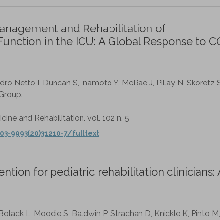
anagement and Rehabilitation of
nction in the ICU: A Global Response to C
o Netto I, Duncan S, Inamoto Y, McRae J, Pillay N, Skoretz 
Group.
cine and Rehabilitation. vol. 102 n. 5
03-9993(20)31210-7/fulltext
ention for pediatric rehabilitation clinicians: 
olack L, Moodie S, Baldwin P, Strachan D, Knickle K, Pinto M,