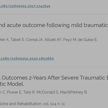
1080/02699052.2017.1341645
and acute outcome following mild traumatic
er A, Tabet S, Correa JA, Alturki AY, Feyz M, de Guise E.
0.1080/02699052.2020.1802669
Outcomes 2-Years After Severe Traumatic 
tic Model.
n C, Power E, Tate R, McDonald S, MacWhinney B.
cine and Rehabilitation. vol. 104 n. 11