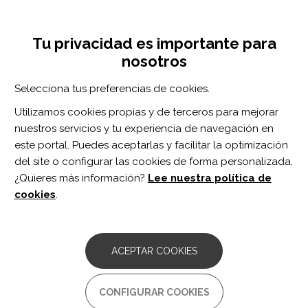
Pasar
Inicia sesión
Regístrate
al
UNA INICIATIVA DE:
Toggle
contenido
Tu privacidad es importante para
navigation
principal
nosotros
Inicio
Centro de documentación
Buenas prácticas: comunicar sin manipular
Selecciona tus preferencias de cookies.
BUSCADOR
Utilizamos cookies propias y de terceros para mejorar
nuestros servicios y tu experiencia de navegación en
BUSCAR
este portal. Puedes aceptarlas y facilitar la optimización
del site o configurar las cookies de forma personalizada.
¿Quieres más información?
Lee nuestra política de
Acceso profesionales
cookies
.
Acceso general
ACEPTAR COOKIES
Buenas prácticas: comunicar
CONFIGURAR COOKIES
sin manipular