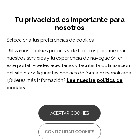
Pasar
Inicia sesión
Regístrate
al
UNA INICIATIVA DE:
Toggle
contenido
Tu privacidad es importante para
navigation
principal
nosotros
Inicio
Centro de documentación
Divulgación
Artículos en revistas profesionales
Selecciona tus preferencias de cookies.
BUSCADOR
Utilizamos cookies propias y de terceros para mejorar
nuestros servicios y tu experiencia de navegación en
BUSCAR
este portal. Puedes aceptarlas y facilitar la optimización
del site o configurar las cookies de forma personalizada.
¿Quieres más información?
Lee nuestra política de
Acceso profesionales
cookies
.
Acceso general
ACEPTAR COOKIES
ARTÍCULOS EN REVISTAS
PROFESIONALES
CONFIGURAR COOKIES