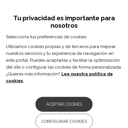
Pasar
Inicia sesión
Regístrate
al
UNA INICIATIVA DE:
Toggle
contenido
Tu privacidad es importante para
navigation
principal
nosotros
RECURSOS
Selecciona tus preferencias de cookies.
Utilizamos cookies propias y de terceros para mejorar
BUSCAR
nuestros servicios y tu experiencia de navegación en
este portal. Puedes aceptarlas y facilitar la optimización
del site o configurar las cookies de forma personalizada.
Inicio
Empoderamiento
Ayuda mutua y asociacionismo
¿Quieres más información?
Lee nuestra política de
ASOCIACIONES
cookies
.
ACEPTAR COOKIES
Grupos de ayuda mutua
CONFIGURAR COOKIES
Programas de socialización