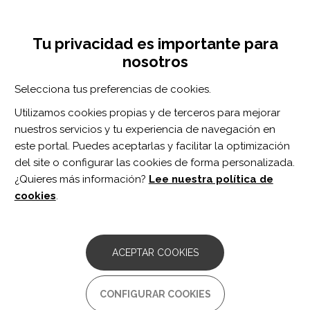
Pasar
Inicia sesión
Regístrate
al
UNA INICIATIVA DE:
Toggle
contenido
Tu privacidad es importante para
navigation
principal
nosotros
RECURSOS
Selecciona tus preferencias de cookies.
Utilizamos cookies propias y de terceros para mejorar
BUSCAR
nuestros servicios y tu experiencia de navegación en
este portal. Puedes aceptarlas y facilitar la optimización
del site o configurar las cookies de forma personalizada.
Inicio
Andorra
¿Quieres más información?
Lee nuestra política de
ANDORRA
cookies
.
NATURLANDIA
Comentarios:
0
ACEPTAR COOKIES
Parque de aventuras en Andorra que tanto en verano como en
invierno ofrece todo tipo de actividades: de naturaleza, de
deportes, pedagógicas, lúdicas y de ocio pensadas para todos
CONFIGURAR COOKIES
los públicos. Las...