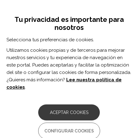
Pasar
Inicia sesión
Regístrate
al
UNA INICIATIVA DE:
Toggle
contenido
Tu privacidad es importante para
navigation
principal
nosotros
RECURSOS
Selecciona tus preferencias de cookies.
Utilizamos cookies propias y de terceros para mejorar
BUSCAR
nuestros servicios y tu experiencia de navegación en
este portal. Puedes aceptarlas y facilitar la optimización
del site o configurar las cookies de forma personalizada.
Inicio
Empoderamiento
Ayuda mutua y asociacionismo
¿Quieres más información?
Lee nuestra política de
ASOCIACIONES
cookies
.
ACEPTAR COOKIES
Grupos de ayuda mutua
CONFIGURAR COOKIES
Programas de socialización