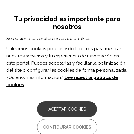
Pasar
Inicia sesión
Regístrate
al
UNA INICIATIVA DE:
Toggle
contenido
Tu privacidad es importante para
navigation
principal
nosotros
RECURSOS
Selecciona tus preferencias de cookies.
Utilizamos cookies propias y de terceros para mejorar
BUSCAR
nuestros servicios y tu experiencia de navegación en
este portal. Puedes aceptarlas y facilitar la optimización
del site o configurar las cookies de forma personalizada.
Inicio
Ictus
¿Quieres más información?
Lee nuestra política de
ICTUS
cookies
.
Asociación de Afectados de Ictus de la
Comunidad Valenciana (ADAI-CV)
ACEPTAR COOKIES
Comentarios:
0
Los principales objetivos de la asociación: La atención
CONFIGURAR COOKIES
psicológica, sanitaria, social y legal a los pacientes con ictus y a