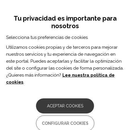
Pasar
Inicia sesión
Regístrate
al
UNA INICIATIVA DE:
Toggle
contenido
Tu privacidad es importante para
navigation
principal
nosotros
Inicio
Centro de documentación
Change over a 16-month period in the psychological well-being of mothers of girls and women with Rett syndrome.
Selecciona tus preferencias de cookies.
BUSCADOR
Utilizamos cookies propias y de terceros para mejorar
nuestros servicios y tu experiencia de navegación en
BUSCAR
este portal. Puedes aceptarlas y facilitar la optimización
del site o configurar las cookies de forma personalizada.
¿Quieres más información?
Lee nuestra política de
Acceso profesionales
cookies
.
Acceso general
ACEPTAR COOKIES
Change over a 16-month
CONFIGURAR COOKIES
period in the psychological