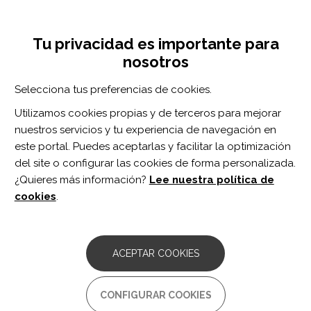
Pasar
Inicia sesión
Regístrate
al
UNA INICIATIVA DE:
Toggle
contenido
Tu privacidad es importante para
navigation
principal
nosotros
RECURSOS
Selecciona tus preferencias de cookies.
Utilizamos cookies propias y de terceros para mejorar
BUSCAR
nuestros servicios y tu experiencia de navegación en
este portal. Puedes aceptarlas y facilitar la optimización
del site o configurar las cookies de forma personalizada.
Inicio
familia
¿Quieres más información?
Lee nuestra política de
FAMILIA
cookies
.
ARTÍCULO
"A period of limbo": The experience of
ACEPTAR COOKIES
being a male family member of a
person in a prolonged disorder of
consciousness (PDoC), an Interpretative
CONFIGURAR COOKIES