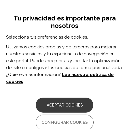
Pasar
Inicia sesión
Regístrate
al
UNA INICIATIVA DE:
Toggle
contenido
Tu privacidad es importante para
navigation
principal
nosotros
RECURSOS
Selecciona tus preferencias de cookies.
Utilizamos cookies propias y de terceros para mejorar
BUSCAR
nuestros servicios y tu experiencia de navegación en
este portal. Puedes aceptarlas y facilitar la optimización
del site o configurar las cookies de forma personalizada.
Inicio
Innovación
¿Quieres más información?
Lee nuestra política de
INNOVACIÓN
cookies
.
ARTÍCULO
Análisis del Movimiento. De la técnica a
ACEPTAR COOKIES
la realidad
La cinemática aporta la información referente a las
CONFIGURAR COOKIES
características del movimiento de los sujetos, lo que