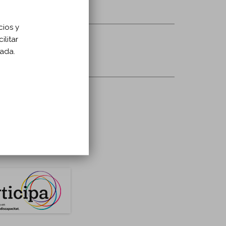
cios y
ilitar
zada.