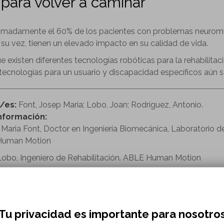
para volver a caminar
imadamente el 60% de los pacientes con problemas neuromu
 su vez, tienen un elevado impacto en su calidad de vida.
 existen diferentes tecnologías robóticas para la rehabilitac
tecnologías para un usuario y discapacidad específicos aún s
r/es:
Font, Josep Maria; Lobo, Joan; Rodríguez, Antonio.
nformación:
Maria Font, Doctor en Ingeniería Biomecánica, Laboratorio d
Human Motion
Lobo, Ingeniero de Rehabilitación. ABLE Human Motion
o Rodríguez, Ingeniero Biomédico, Laboratorio de Ingenierí
nece a:
Revista Sobre ruedas
o de revista:
Sobre Ruedas, 102
Tu privacidad es importante para nosotro