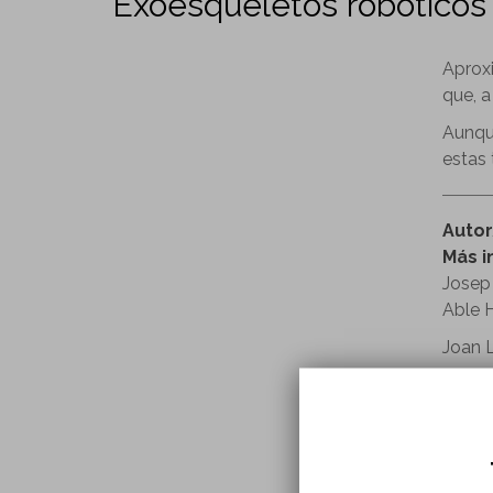
Exoesqueletos robóticos 
Aprox
que, a
Aunque
estas 
Auto
Más i
Josep 
Able 
Joan 
Antoni
Perte
Númer