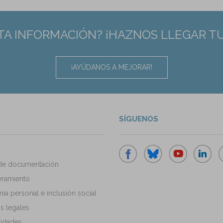
TA INFORMACIÓN? ¡HAZNOS LLEGAR T
¡AYÚDANOS A MEJORAR!
SÍGUENOS
de documentación
ramiento
a personal e inclusión social
s legales
idades