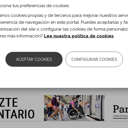
rtículo
ciona tus preferencias de cookies.
zamos cookies propias y de terceros para mejorar nuestros servi
periencia de navegación en este portal. Puedes aceptarlas y fac
ación
timización del site o configurar las cookies de forma personali
ueleto robótico
res más información?
Lee nuestra política de cookies
.
RMACIÓN BIBLIOGRÁFICA
ACEPTAR COOKIES
CONFIGURAR COOKIES
ublicación:
2020
 de documento:
Artículo
ma documento:
Castellano
as:
6-9