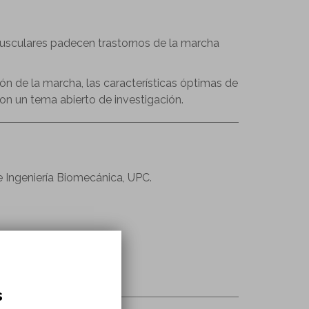
sculares padecen trastornos de la marcha
ión de la marcha, las características óptimas de
on un tema abierto de investigación.
e Ingeniería Biomecánica, UPC.
a Biomecánica, UPC
s