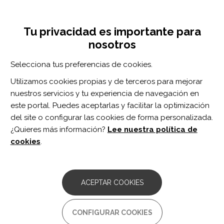
Pasar
Inicia sesión
Regístrate
al
UNA INICIATIVA DE:
Toggle
contenido
Tu privacidad es importante para
navigation
principal
nosotros
Inicio
Centro de documentación
Arch Phys Med Rehabil. vol. 97 n. 9
Selecciona tus preferencias de cookies.
BUSCADOR
Utilizamos cookies propias y de terceros para mejorar
nuestros servicios y tu experiencia de navegación en
BUSCAR
este portal. Puedes aceptarlas y facilitar la optimización
del site o configurar las cookies de forma personalizada.
¿Quieres más información?
Lee nuestra política de
Acceso profesionales
cookies
.
Acceso general
ACEPTAR COOKIES
Arch Phys Med
CONFIGURAR COOKIES