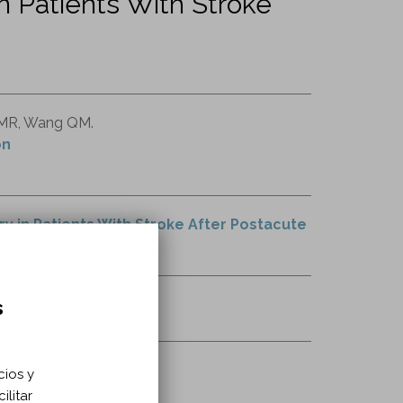
in Patients With Stroke
t MR, Wang QM.
on
y in Patients With Stroke After Postacute
s
cios y
ilitar