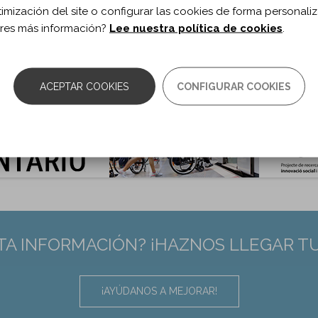
timización del site o configurar las cookies de forma personali
l. 97
res más información?
Lee nuestra política de cookies
.
 de documento:
Artículo
ma documento:
Inglés
0.1016/j.apmr.2016.04.010.
:
27178097
ACEPTAR COOKIES
CONFIGURAR COOKIES
TA INFORMACIÓN? ¡HAZNOS LLEGAR T
¡AYÚDANOS A MEJORAR!