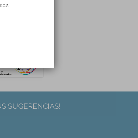
zada.
US SUGERENCIAS!