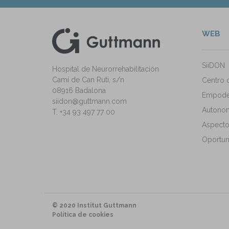
WEB
kedIn
ann Instagram
SiiDON
Hospital de Neurorrehabilitación
Camí de Can Ruti, s/n
Centro 
08916 Badalona
Empode
siidon@guttmann.com
Autonomí
T. +34 93 497 77 00
Aspecto
Oportun
© 2020 Institut Guttmann
Política de cookies