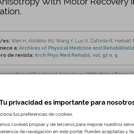
 Anisotropy With Motor Recovery 
ation.
r/es:
Wen H, Alshikho MJ, Wang Y, Luo X, Zafonte R, Herber
nece a:
Archives of Physical Medicine and Rehabilitati
o de revista:
Arch Phys Med Rehabil. vol. 97 n. 9
orrelation of Fractional Anisotropy With Motor Recover
ehabilitation.
Tu privacidad es importante para nosotro
 de tensor de difusión
rehabilitación
ictus
ciona tus preferencias de cookies.
RMACIÓN BIBLIOGRÁFICA
zamos cookies propias y de terceros para mejorar nuestros servi
periencia de navegación en este portal. Puedes aceptarlas y fac
ublicación:
2016