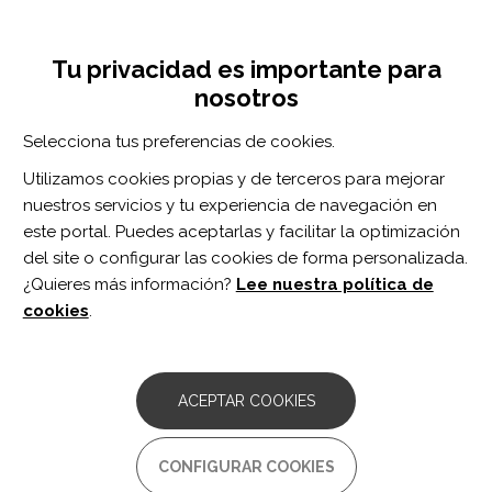
Pasar
Inicia sesión
Regístrate
al
UNA INICIATIVA DE:
Toggle
contenido
Tu privacidad es importante para
navigation
principal
nosotros
Inicio
Centro de documentación
Extracorporeal Shock Wave Therapy for Breast Cancer-Related Lymphedema: A Pilot Study.
Selecciona tus preferencias de cookies.
BUSCADOR
Utilizamos cookies propias y de terceros para mejorar
nuestros servicios y tu experiencia de navegación en
BUSCAR
este portal. Puedes aceptarlas y facilitar la optimización
del site o configurar las cookies de forma personalizada.
¿Quieres más información?
Lee nuestra política de
Acceso profesionales
cookies
.
Acceso general
ACEPTAR COOKIES
Extracorporeal Shock Wave
CONFIGURAR COOKIES
Therapy for Breast Cancer-