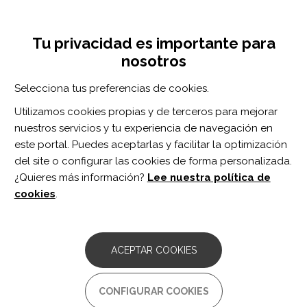
Pasar
Inicia sesión
Regístrate
al
UNA INICIATIVA DE:
Toggle
contenido
Tu privacidad es importante para
navigation
principal
nosotros
RECURSOS
Selecciona tus preferencias de cookies.
Utilizamos cookies propias y de terceros para mejorar
BUSCAR
nuestros servicios y tu experiencia de navegación en
este portal. Puedes aceptarlas y facilitar la optimización
del site o configurar las cookies de forma personalizada.
Inicio
Asesoramiento
¿Quieres más información?
Lee nuestra política de
ASESORAMIENTO
cookies
.
Associació Catalana d’Atàxies
Hereditàries - ACAH
ACEPTAR COOKIES
Comentarios:
0
Asociación aconfesional, apartidista, no gubernamental y sin
CONFIGURAR COOKIES
ánimo de lucro cuya finalidad es la mejora de la calidad de vida