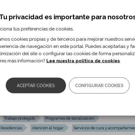
Tu privacidad es importante para nosotro
Deporte adaptado
Trabajo protegido
Asociaciones
nal
Atención al hogar
Servicios de cura y acompañamiento
ciona tus preferencias de cookies.
zamos cookies propias y de terceros para mejorar nuestros servi
periencia de navegación en este portal. Puedes aceptarlas y fac
timización del site o configurar las cookies de forma personali
res más información?
Lee nuestra política de cookies
.
necesidad de aunar esfuerzos para atender las demandas y las neces
 física en las comarcas...
...
ACEPTAR COOKIES
CONFIGURAR COOKIES
Deporte adaptado
Servicios de integración laboral
Trabajo protegido
Programas de socialización
Residencias
Atención al hogar
Servicios de cura y acompañamie