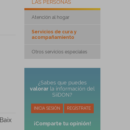
LAS PERSONAS
Atención al hogar
Servicios de cura y
acompañamiento
Otros servicios especiales
,
¿Sabes que puedes
valorar
la información del
SiiDON?
INICIA SESIÓN
REGÍSTRATE
Baix
¡Comparte tu opinión!