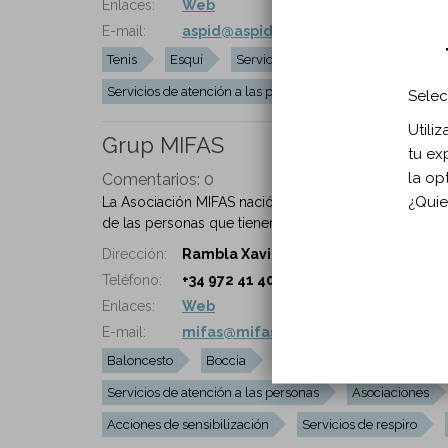
Enlaces:
Web
E-mail:
aspid@aspid.cat
Tenis
Esquí
Servicios de integración laboral
Servicios de atención a las personas
Asistente perso
Selec
Utili
Grup MIFAS
tu ex
la op
Comentarios:
0
¿Quie
La Asociación MIFAS nació en 1979 motivada por la 
de las personas que tienen algún tipo de discapacidad
Dirección:
Rambla Xavier Cugat, 43 17007 Girona
Teléfono:
+34 972 41 40 41
Enlaces:
Web
E-mail:
mifas@mifas.cat
Baloncesto
Boccia
Excursiones
Viajes
Servicios de atención a las personas
Asociaciones
Acciones de sensibilización
Servicios de respiro