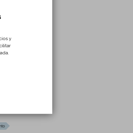
s
cios y
ilitar
zada.
idades
nto