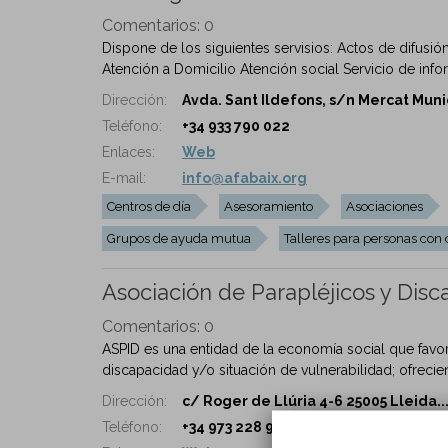
Comentarios:
0
Dispone de los siguientes servisios: Actos de difusió
Atención a Domicilio Atención social Servicio de infor
Dirección:
Avda. Sant Ildefons, s/n Mercat Munic
Teléfono:
+34 933 790 022
Enlaces:
Web
E-mail:
info@afabaix.org
Centros de día
Asesoramiento
Asociaciones
Grupos de ayuda mutua
Talleres para personas con
Asociación de Parapléjicos y Disc
Comentarios:
0
ASPID es una entidad de la economía social que favor
discapacidad y/o situación de vulnerabilidad; ofrecie
Dirección:
c/ Roger de Llúria 4-6 25005 Lleida..
Teléfono:
+34 973 228 980