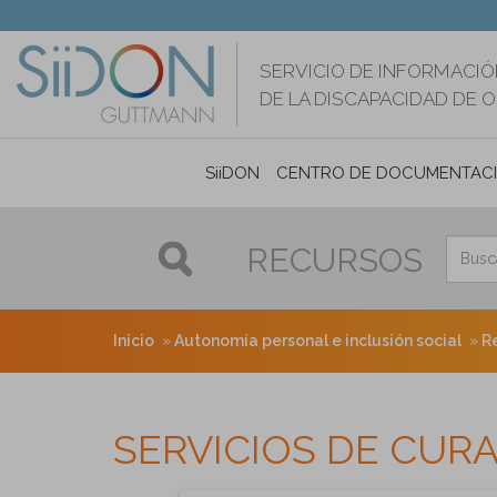
Pasar
al
contenido
SERVICIO DE INFORMACIÓ
principal
DE LA DISCAPACIDAD DE 
SiiDON
CENTRO DE DOCUMENTAC
RECURSOS
Inicio
Autonomía personal e inclusión social
R
SERVICIOS DE CUR