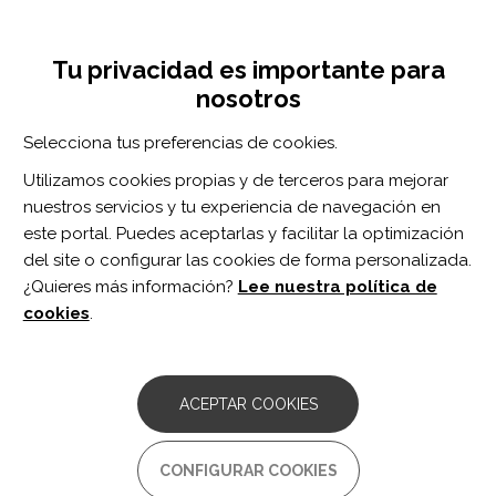
Pasar
Inicia sesión
Regístrate
al
UNA INICIATIVA DE:
Toggle
contenido
Tu privacidad es importante para
navigation
principal
nosotros
RECURSOS
Selecciona tus preferencias de cookies.
Utilizamos cookies propias y de terceros para mejorar
BUSCAR
nuestros servicios y tu experiencia de navegación en
este portal. Puedes aceptarlas y facilitar la optimización
del site o configurar las cookies de forma personalizada.
Inicio
síndrome de Prader-Willi
¿Quieres más información?
Lee nuestra política de
SÍNDROME DE PRADER-WILLI
cookies
.
ARTÍCULO
A mindfulness-based intervention for
ACEPTAR COOKIES
self-management of verbal and physical
aggression by adolescents with Prader-
Willi syndrome.
CONFIGURAR COOKIES